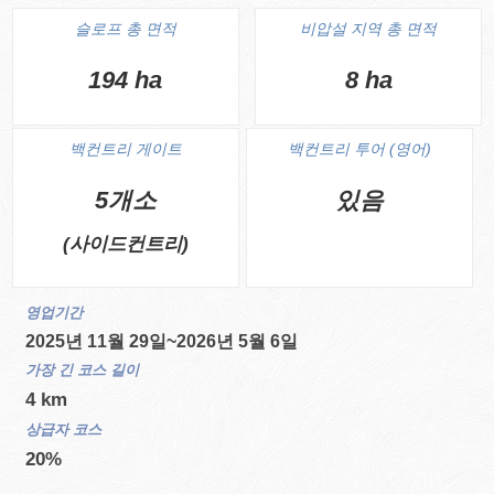
슬로프 총 면적
비압설 지역 총 면적
194 ha
8 ha
백컨트리 게이트
백컨트리 투어 (영어)
5개소
있음
(사이드컨트리)
영업기간
2025년 11월 29일~2026년 5월 6일
가장 긴 코스 길이
4 km
상급자 코스
20%