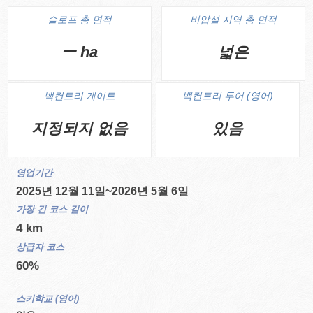
슬로프 총 면적
비압설 지역 총 면적
ー ha
넓은
백컨트리 게이트
백컨트리 투어 (영어)
지정되지 없음
있음
영업기간
2025년 12월 11일~2026년 5월 6일
가장 긴 코스 길이
4 km
상급자 코스
60%
스키학교 (영어)