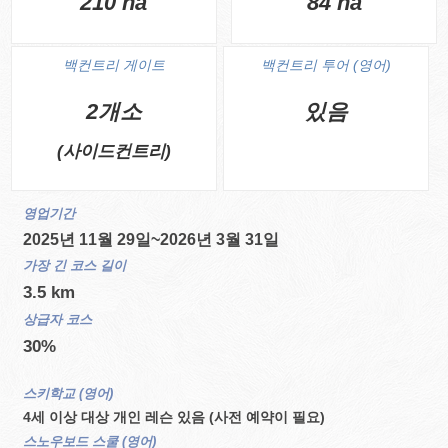
210 ha
84 ha
백컨트리 게이트
백컨트리 투어 (영어)
2개소
있음
(사이드컨트리)
영업기간
2025년 11월 29일~2026년 3월 31일
가장 긴 코스 길이
3.5 km
상급자 코스
30%
스키학교 (영어)
4세 이상 대상 개인 레슨 있음 (사전 예약이 필요)
스노우보드 스쿨 (영어)