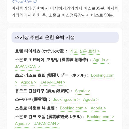
찾아오시는 길
아사히카와 공항에서 아사히카와역까지 버스로35분, 아사히
카와역에서 하차 후, 소운쿄 버스정류장까지 버스로 50분.
스키장 주변의 온천 숙박 시설
호텔 타이세츠 (ホテル大雪)：
가고 싶은 료칸 >
소운쿄 초요테이, 조양정 (層雲峡 朝陽亭)：
Agoda >
JAPANiCAN >
초요 리조트 호텔 (朝陽リゾートホテル)：
Booking.com
>
Agoda >
JAPANiCAN >
유모토 긴센카쿠 (湯元 銀泉閣)：
Agoda >
소운카쿠 (層雲閣)：
Booking.com >
Agoda >
소운쿄 마운트 뷰 호텔：
Booking.com >
Agoda >
소운쿄 칸코 호텔 (層雲峡観光ホテル)：
Booking.com >
Agoda >
JAPANiCAN >