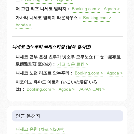
더 그린 리프 니세코 빌리지：
Booking.com >
Agoda >
가사라 니세코 빌리지 타운하우스：
Booking.com >
Agoda >
니세코 안누푸리 국제스키장 (남쪽 경사면)
니세코 곤부 온천 츠루가 벳소우 모쿠노쇼 (ニセコ昆布温
泉鶴雅別荘 杢の抄)：
가고 싶은 료칸 >
니세코 노던 리조트 안누푸리：
Booking.com >
Agoda >
이코이노 유야도 이로하 (いこいの湯宿 いろ
は)：
Booking.com >
Agoda >
JAPANiCAN >
인근 온천지
니세코 온천
(차로 약20분)