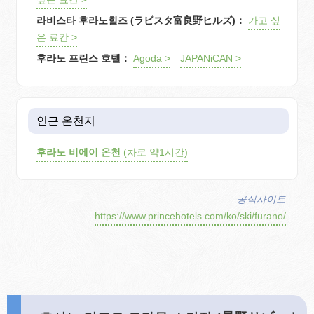
라비스타 후라노힐즈 (ラビスタ富良野ヒルズ)：
가고 싶
은 료칸 >
후라노 프린스 호텔：
Agoda >
JAPANiCAN >
인근 온천지
후라노 비에이 온천
(차로 약1시간)
공식사이트
https://www.princehotels.com/ko/ski/furano/