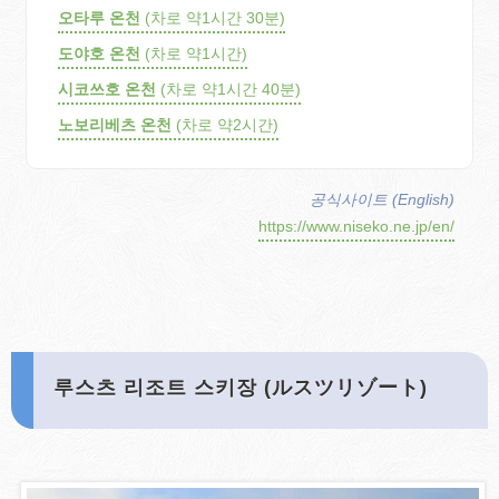
오타루 온천
(차로 약1시간 30분)
도야호 온천
(차로 약1시간)
시코쓰호 온천
(차로 약1시간 40분)
노보리베츠 온천
(차로 약2시간)
공식사이트 (English)
https://www.niseko.ne.jp/en/
루스츠 리조트 스키장 (ルスツリゾート)