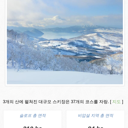
3개의 산에 펼쳐진 대규모 스키장은 37개의 코스를 자랑. [
지도
]
슬로프 총 면적
비압설 지역 총 면적