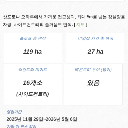
삿포로나 오타루에서 가까운 접근성과, 최대 5m를 넘는 강설량을
자랑. 사이드컨트리의 즐거움도 만끽. [
지도
]
슬로프 총 면적
비압설 지역 총 면적
119 ha
27 ha
백컨트리 게이트
백컨트리 투어 (영어)
16개소
있음
(사이드컨트리)
영업기간
2025년 11월 29일~2026년 5월 6일
가장 긴 코스 길이