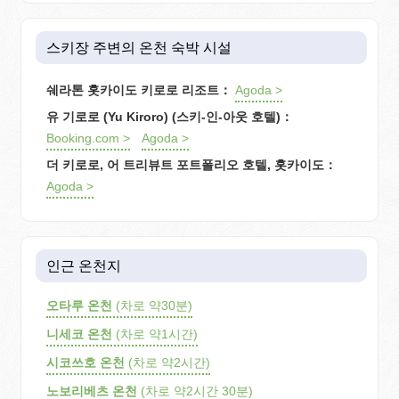
스키장 주변의 온천 숙박 시설
쉐라톤 홋카이도 키로로 리조트：
Agoda >
유 기로로 (Yu Kiroro) (스키-인-아웃 호텔)：
Booking.com >
Agoda >
더 키로로, 어 트리뷰트 포트폴리오 호텔, 홋카이도：
Agoda >
인근 온천지
오타루 온천
(차로 약30분)
니세코 온천
(차로 약1시간)
시코쓰호 온천
(차로 약2시간)
노보리베츠 온천
(차로 약2시간 30분)