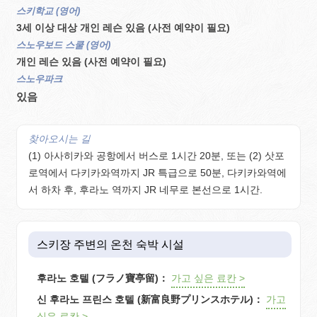
스키학교 (영어)
3세 이상 대상 개인 레슨 있음 (사전 예약이 필요)
스노우보드 스쿨 (영어)
개인 레슨 있음 (사전 예약이 필요)
스노우파크
있음
찾아오시는 길
(1) 아사히카와 공항에서 버스로 1시간 20분, 또는 (2) 삿포
로역에서 다키카와역까지 JR 특급으로 50분, 다키카와역에
서 하차 후, 후라노 역까지 JR 네무로 본선으로 1시간.
스키장 주변의 온천 숙박 시설
후라노 호텔 (フラノ寶亭留)：
가고 싶은 료칸 >
신 후라노 프린스 호텔 (新富良野プリンスホテル)：
가고
싶은 료칸 >