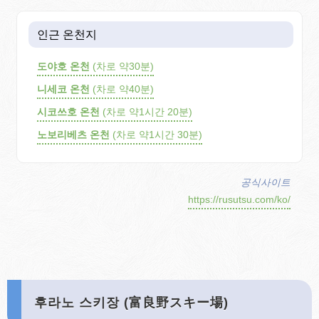
인근 온천지
도야호 온천
(차로 약30분)
니세코 온천
(차로 약40분)
시코쓰호 온천
(차로 약1시간 20분)
노보리베츠 온천
(차로 약1시간 30분)
공식사이트
https://rusutsu.com/ko/
후라노 스키장 (富良野スキー場)