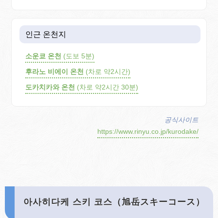
인근 온천지
소운쿄 온천
(도보 5분)
후라노 비에이 온천
(차로 약2시간)
도카치카와 온천
(차로 약2시간 30분)
공식사이트
https://www.rinyu.co.jp/kurodake/
아사히다케 스키 코스（旭岳スキーコース）