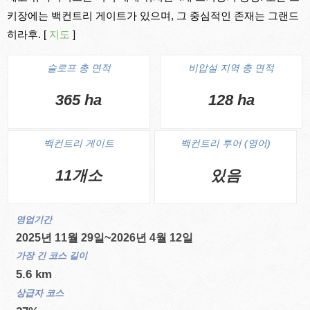
키장에는 백컨트리 게이트가 있으며, 그 중심적인 존재는 그랜드
히라후. [
지도
]
슬로프 총 면적
비압설 지역 총 면적
365 ha
128 ha
백컨트리 게이트
백컨트리 투어 (영어)
11개소
있음
영업기간
2025년 11월 29일~2026년 4월 12일
가장 긴 코스 길이
5.6 km
상급자 코스