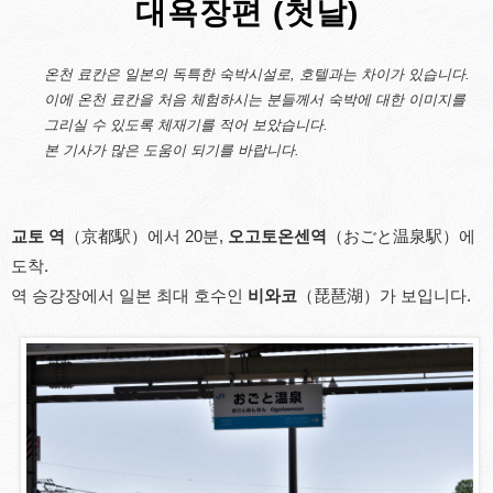
대욕장편 (첫날)
온천 료칸은 일본의 독특한 숙박시설로, 호텔과는 차이가 있습니다.
이에 온천 료칸을 처음 체험하시는 분들께서 숙박에 대한 이미지를
그리실 수 있도록 체재기를 적어 보았습니다.
본 기사가 많은 도움이 되기를 바랍니다.
교토 역
（京都駅）에서 20분,
오고토온센역
（おごと温泉駅）에
도착.
역 승강장에서 일본 최대 호수인
비와코
（琵琶湖）가 보입니다.