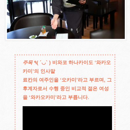
주목
٩( ´◡` ) 비와코 하나카이도 ‘와카오
카미’의 인사말
료칸의 여주인을 ‘오카미’라고 부르며, 그
후계자로서 수행 중인 비교적 젊은 여성
을 ‘와카오카미’라고 부릅니다.