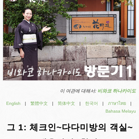
이 여관에 대해서:
비와코 하나카이도
English
|
繁體中文
|
简体中文
|
한국어
|
ภาษาไทย
|
Bahasa Melayu
그 1: 체크인~다다미방의 객실~