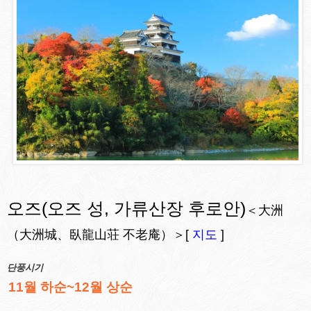
오즈
(오즈 성, 가류산장 후로안)
＜大洲
（大洲城、臥龍山荘 不老庵）＞[
지도
]
단풍시기
11월 하순~12월 상순