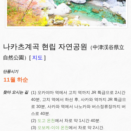
나카츠계곡 현립 자연공원
（中津渓谷県立
自然公園）[
지도
]
단풍시기
11월 하순
찾아 오시는 길
(1) 오카야마 역에서 고치 역까지 JR 특급으로 2시간
40분, 고치 역에서 하선 후, 사카와 역까지 JR 특급으
로 30분, 사카와 역에서 나노카와 버스정류장까지 버
스로 40분.
(2)
도고 온천
에서 차로 약 1시간 40분.
(3)
오보케-이야 온천
에서 차로 약 2시간.