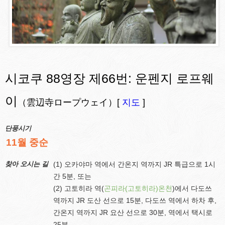
시코쿠 88영장 제66번: 운펜지 로프웨
이
（雲辺寺ロープウェイ）[
지도
]
단풍시기
11월 중순
찾아 오시는 길
(1) 오카야마 역에서 간온지 역까지 JR 특급으로 1시
간 5분, 또는
(2) 고토히라 역(
곤피라(고토히라)온천
)에서 다도쓰
역까지 JR 도산 선으로 15분, 다도쓰 역에서 하차 후,
간온지 역까지 JR 요산 선으로 30분, 역에서 택시로
25분.