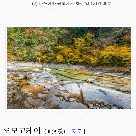
(2) 마쓰야마 공항에서 차로 약 1시간 30분.
오모고케이
（面河渓）[
지도
]