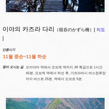
이야의 카즈라 다리
（祖谷のかずら橋）[
지도
]
단풍시기
11월 중순~11월 하순
찾아 오시는 길
오카야마 역에서 오보케 역까지 JR 특급으로 1시간
45분, 오보케 역에서 하선 후, 가츠라바시 버스정류장
까지 버스로 25분, 역에서 도보로 5분.