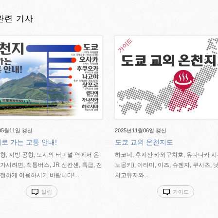
관련 기사
05월11일 갱신
2025년11월06일 갱신
로 가는 교통 안내!
도쿄 교외 온천지도
항, 지방 공항, 도시의 터미널 역에서 온
하코네, 후지산 카와구치호, 유다나카 시
가시려면, 직통버스, JR 신칸센, 특급, 전
노몽키), 아타미, 이즈, 슈젠지, 쿠사츠, 닛
절하게 이용하시기 바랍니다!...
치고유자와...
알림
가이드