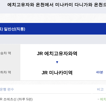
에치고유자와 온천에서 미나카미 다니가와 온천
(1) 일반선(직통)
JR 에치고유자와역
승차 역
▼
JR 미나카미역
하차 역
40분
 운행 편수
비고
R 조에츠선 (하루 5편)
・
에치