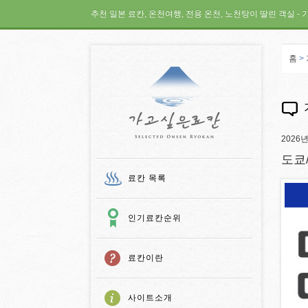
추천 일본 료칸, 온천여행, 전용 온천, 노천탕이 딸린 객실 - 
홈
>
가고 싶은 료칸
2026
도쿄
료칸 목록
인기료칸순위
료칸이란
사이트소개