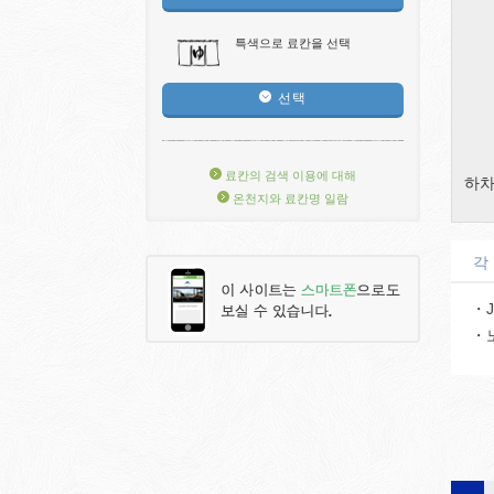
특색으로 료칸을 선택
선택
료칸의 검색 이용에 대해
하차
온천지와 료칸명 일람
각
・
・노