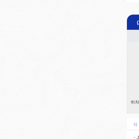
하차
각
・