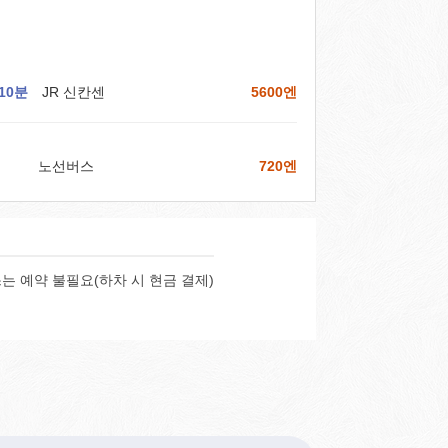
10분
JR 신칸센
5600엔
노선버스
720엔
는 예약 불필요(하차 시 현금 결제)