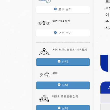
도
J
모두 보기
이
일본 No.1 료칸
순
사
모두 보기
유명 온천지로 료칸 선택하기
선택
경치
선택
대도시로 료칸을 선택
선택