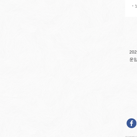
・노
20
운임