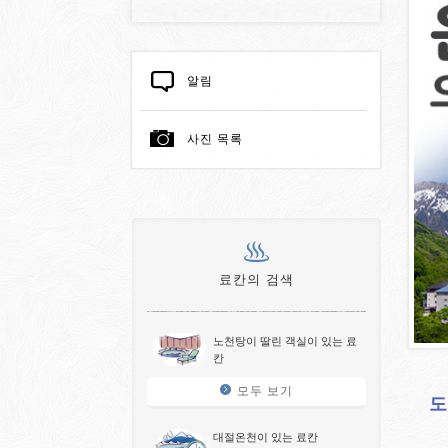
알림
사진 목록
료칸의 검색
노천탕이 딸린 객실이 있는 료
칸
모두 보기
도
대절온천이 있는 료칸