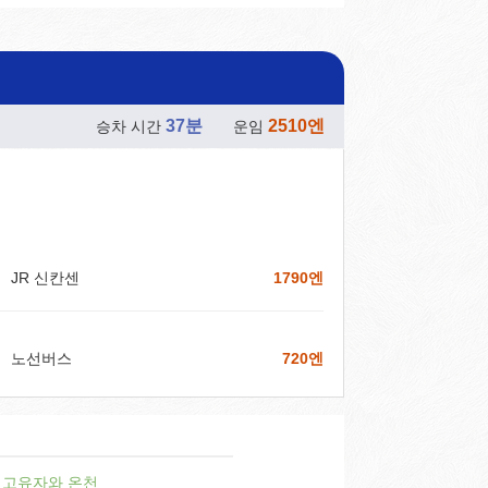
37분
2510엔
승차 시간
운임
JR 신칸센
1790엔
노선버스
720엔
고유자와 온천