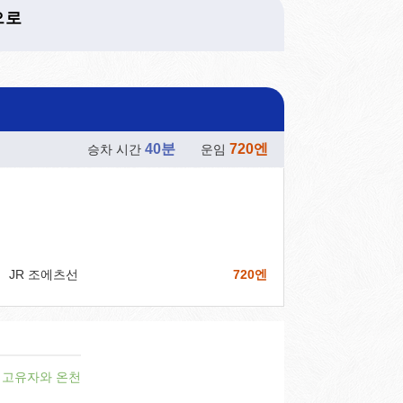
으로
40분
720엔
승차 시간
운임
JR 조에츠선
720엔
고유자와 온천