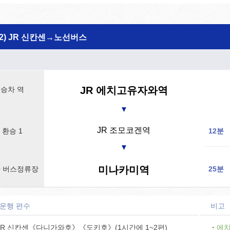
(2) JR 신칸센→노선버스
JR 에치고유자와역
승차 역
▼
JR 조모코겐역
환승 1
12분
▼
미나카미역
 버스정류장
25분
 운행 편수
비고
JR 신칸센《다니가와호》《도키호》(1시간에 1~2편)
・
에치