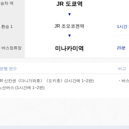
JR 도쿄역
승차 역
▼
JR 조모코겐역
환승 1
1시간 
▼
미나카미역
 버스정류장
25분
 운행 편수
비고
JR 신칸센《다니가와호》《도키호》(1시간에 1~2편)
・버스
선버스 (1시간에 1~2편)