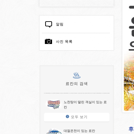
알림
사진 목록
료칸의 검색
노천탕이 딸린 객실이 있는 료
칸
모두 보기
후
대절온천이 있는 료칸