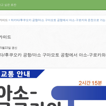
가고 싶은 료칸
가이드
> 하카타/후쿠오카 공항/아소 구마모토 공항에서 아소-구로카와 온천으로 가는 
가이드
년5월22일 갱신
타/후쿠오카 공항/아소 구마모토 공항에서 아소-구로카와 