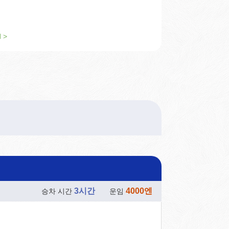
 >
3시간
4000엔
승차 시간
운임