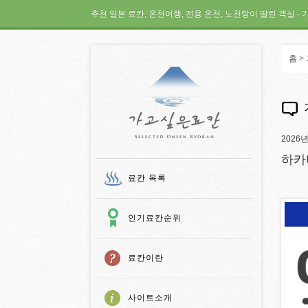
추천 일본 료칸, 온천여행, 전용 온천, 노천탕이 딸린 객실 - 
홈
>
가고 싶은 료칸
2026
하카
료칸 목록
인기료칸순위
료칸이란
사이트소개