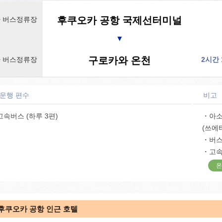
후쿠오카 공항 국제선터미널
 버스정류장
▼
구로카와 온천
 버스정류장
2시간 
 운행 편수
비고
고속버스 (하루 3편)
・아소
(쓰에
・버
・고속
온
후쿠오카 공항 인근 호텔