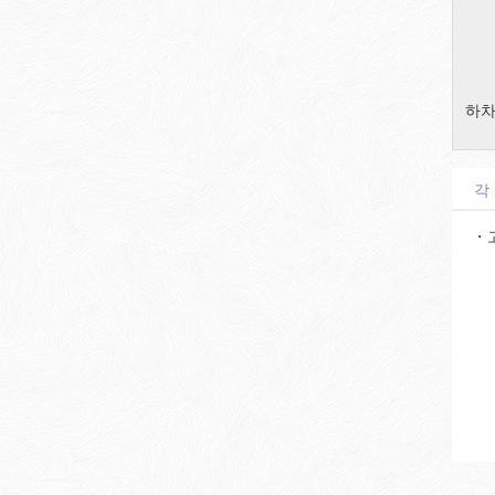
하차
각
・