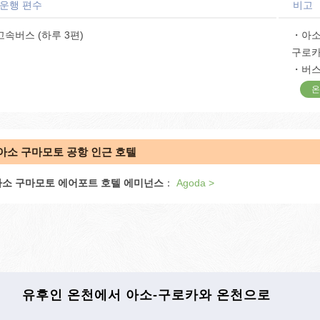
 운행 편수
비고
고속버스 (하루 3편)
・아소
구로카
・버
온
아소 구마모토 공항 인근 호텔
아소 구마모토 에어포트 호텔 에미넌스
：
Agoda >
유후인 온천에서 아소-구로카와 온천으로