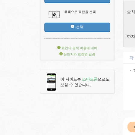
승차
특색으로 료칸을 선택
선택
하차
료칸의 검색 이용에 대해
온천지와 료칸명 일람
각
・