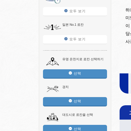
하
모두 보기
미
일본 No.1 료칸
이
당
모두 보기
사
유명 온천지로 료칸 선택하기
선택
경치
선택
대도시로 료칸을 선택
선택