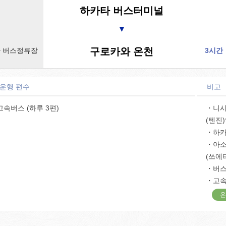
하카타 버스터미널
▼
구로카와 온천
 버스정류장
3시간
 운행 편수
비고
고속버스 (하루 3편)
・니시
(텐진)
・하카
・아소
(쓰에
・버
・고속
온