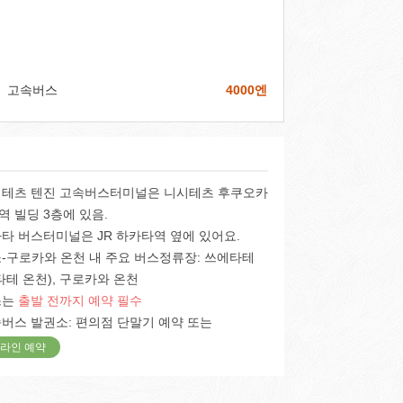
고속버스
4000엔
테츠 텐진 고속버스터미널은 니시테츠 후쿠오카
역 빌딩 3층에 있음.
타 버스터미널은 JR 하카타역 옆에 있어요.
-구로카와 온천 내 주요 버스정류장: 쓰에타테
타테 온천), 구로카와 온천
스는
출발 전까지 예약 필수
버스 발권소: 편의점 단말기 예약 또는
라인 예약