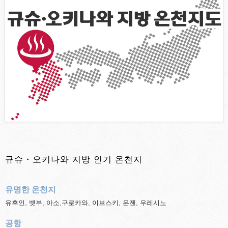
규슈・오키나와 지방 인기 온천지
유명한 온천지
유후인, 벳부, 아소,구로카와, 이브스키, 운젠, 우레시노
공항