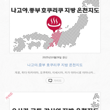
2025년10월29일 갱신
나고야,중부 호쿠리쿠 지방 온천지도
게로, 히다 타카야마, 오쿠히타, 이세시마, 카가 야마시로 야마나카...
가이드