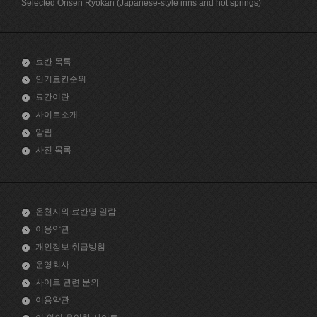
Selected Onsen Ryokan (Japanese-style inns and hot springs)
료칸 목록
인기료칸순위
료칸이란
사이트소개
알림
사진 목록
온천지와 료칸명 일람
이용약관
개인정보 취급방침
운영회사
사이트 관련 문의
이용약관