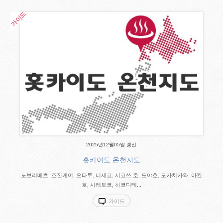
2025년12월05일 갱신
홋카이도 온천지도
노보리베츠, 죠잔케이, 오타루, 니세코, 시코쓰 호, 도야호, 도카치카와, 아칸
호, 시레토코, 하코다테...
가이드