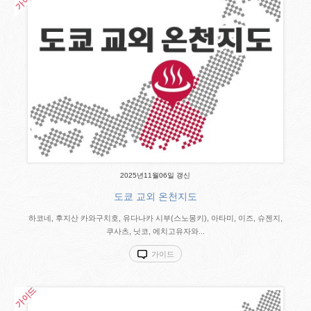
2025년11월06일 갱신
도쿄 교외 온천지도
하코네, 후지산 카와구치호, 유다나카 시부(스노몽키), 아타미, 이즈, 슈젠지,
쿠사츠, 닛코, 에치고유자와...
가이드