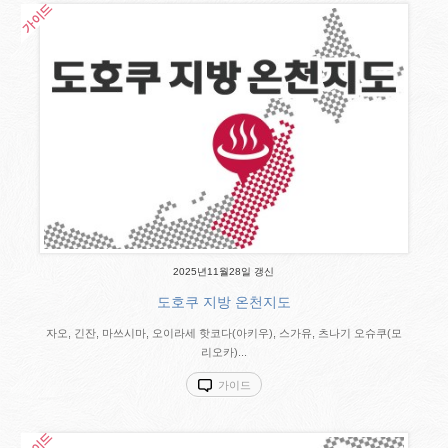
2025년11월28일 갱신
도호쿠 지방 온천지도
자오, 긴잔, 마쓰시마, 오이라세 핫코다(아키우), 스가유, 츠나기 오슈쿠(모
리오카)...
가이드