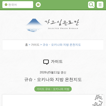
검색
M
한국어
가고 싶은 료칸
홈
>
가이드
> 규슈・오키나와 지방 온천지도
가이드
2026년5월11일 갱신
규슈・오키나와 지방 온천지도
가이드 규슈・오키나와 지방