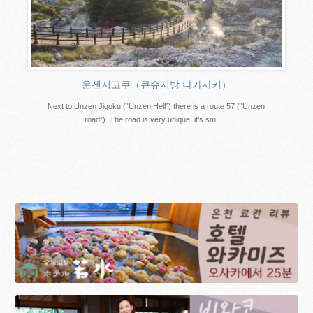
운젠지고쿠（큐슈지방 나가사키）
Next to Unzen Jigoku (“Unzen Hell”) there is a route 57 (“Unzen
road”). The road is very unique, it’s sm…..