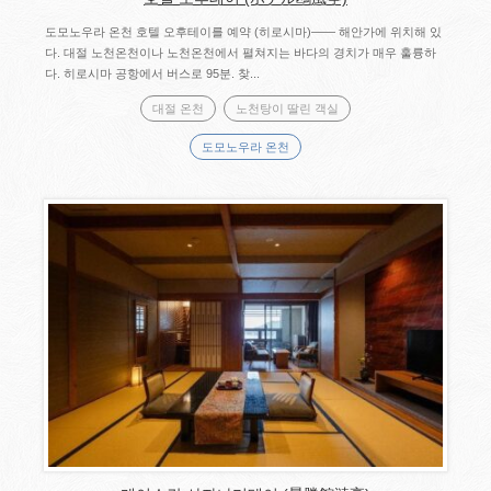
도모노우라 온천 호텔 오후테이를 예약 (히로시마)―― 해안가에 위치해 있
다. 대절 노천온천이나 노천온천에서 펼쳐지는 바다의 경치가 매우 훌륭하
다. 히로시마 공항에서 버스로 95분. 찾...
대절 온천
노천탕이 딸린 객실
도모노우라 온천