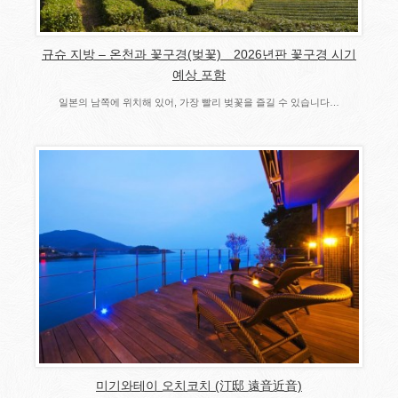
규슈 지방 – 온천과 꽃구경(벚꽃) 2026년판 꽃구경 시기
예상 포함
일본의 남쪽에 위치해 있어, 가장 빨리 벚꽃을 즐길 수 있습니다…
미기와테이 오치코치 (汀邸 遠音近音)