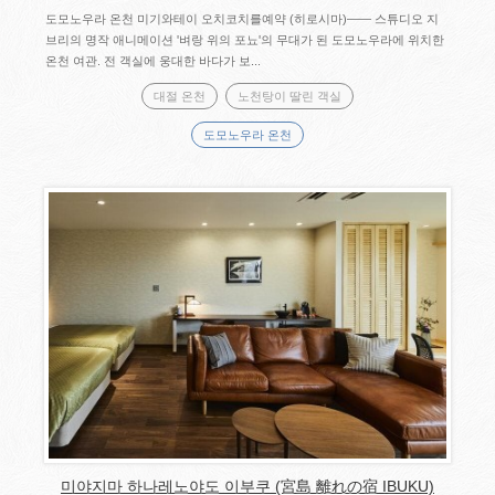
도모노우라 온천 미기와테이 오치코치를예약 (히로시마)―― 스튜디오 지
브리의 명작 애니메이션 '벼랑 위의 포뇨'의 무대가 된 도모노우라에 위치한
온천 여관. 전 객실에 웅대한 바다가 보...
대절 온천
노천탕이 딸린 객실
도모노우라 온천
미야지마 하나레노야도 이부쿠 (宮島 離れの宿 IBUKU)