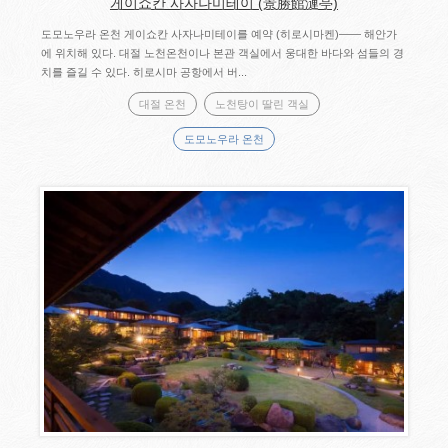
게이쇼칸 사자나미테이 (景勝館漣亭)
도모노우라 온천 게이쇼칸 사자나미테이를 예약 (히로시마켄)―― 해안가
에 위치해 있다. 대절 노천온천이나 본관 객실에서 웅대한 바다와 섬들의 경
치를 즐길 수 있다. 히로시마 공항에서 버...
대절 온천
노천탕이 딸린 객실
도모노우라 온천