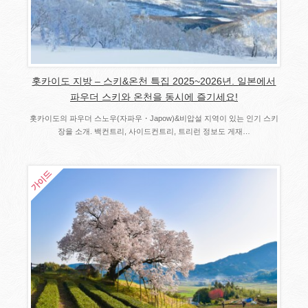
홋카이도 지방 – 스키&온천 특집 2025~2026년. 일본에서
파우더 스키와 온천을 동시에 즐기세요!
홋카이도의 파우더 스노우(자파우・Japow)&비압설 지역이 있는 인기 스키
장을 소개. 백컨트리, 사이드컨트리, 트리런 정보도 게재…