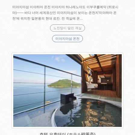
미야지마섬 미야하마 온천 미야지마 하나레노야도 이부쿠를예약 (히로시
마)―― 바다 너머 세계유산인 미야지마섬이 보이는 온천지'미야하마 온
천'에 위치한 일본풍의 현대 료칸. 전 객실에 온...
노천탕이 딸린 객실
미야지마섬 온천
호텔 오후테이 (ホテル鴎風亭)