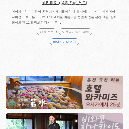
세키테이 (庭園の宿 石亭)
미야지마섬 미야하마 온천 세키테이를예약 (히로시마)―― 바다 너머 미야
지마섬이 보이는 '미야하마'에 위치한 아름다운 정원이 있는 온천 여관. 별채
형식의 전 12개 객실은 각기 다른 ...
대절 온천
노천탕이 딸린 객실
미야지마섬 온천