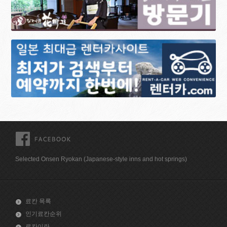
FACEBOOK
Selected Onsen Ryokan (Japanese-style inns and hot springs)
료칸 목록
인기료칸순위
료칸이란