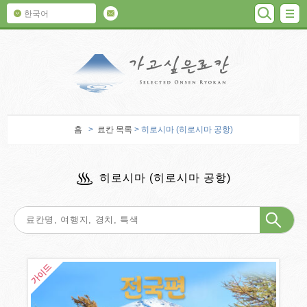
검색
M
한국어
가고 싶은 료칸
홈
>
료칸 목록
> 히로시마 (히로시마 공항)
히로시마 (히로시마 공항)