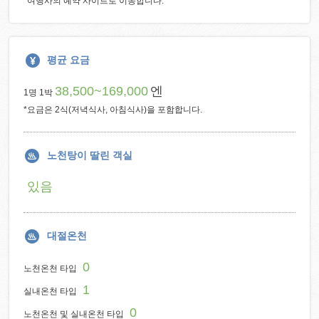
*여행사의 예약 사이트로 이동합니다.
평균 요금
38,500~169,000
엔
1명 1박
*요금은 2식(저녁식사, 아침식사)을 포함합니다.
노천탕이 딸린 객실
있음
대절온천
0
노천온천 타입
1
실내온천 타입
0
노천온천 및 실내온천 타입