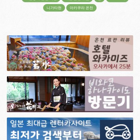
니가타현
아카쿠라 온천