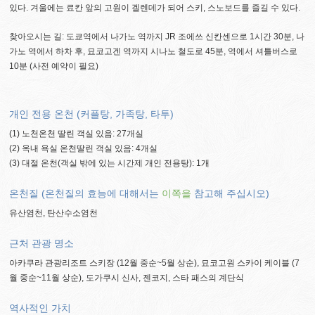
있다. 겨울에는 료칸 앞의 고원이 겔렌데가 되어 스키, 스노보드를 즐길 수 있다.
찾아오시는 길: 도쿄역에서 나가노 역까지 JR 조에쓰 신칸센으로 1시간 30분, 나
가노 역에서 하차 후, 묘코고겐 역까지 시나노 철도로 45분, 역에서 셔틀버스로
10분 (사전 예약이 필요)
개인 전용 온천 (커플탕, 가족탕, 타투)
(1) 노천온천 딸린 객실 있음: 27개실
(2) 옥내 욕실 온천딸린 객실 있음: 4개실
(3) 대절 온천(객실 밖에 있는 시간제 개인 전용탕): 1개
온천질 (온천질의 효능에 대해서는
이쪽을
참고해 주십시오)
유산염천, 탄산수소염천
근처 관광 명소
아카쿠라 관광리조트 스키장 (12월 중순~5월 상순), 묘코고원 스카이 케이블 (7
월 중순~11월 상순), 도가쿠시 신사, 젠코지, 스타 패스의 계단식
역사적인 가치