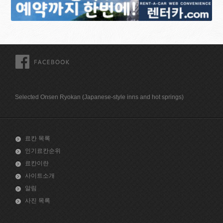
FACEBOOK
Selected Onsen Ryokan (Japanese-style inns and hot springs)
료칸 목록
인기료칸순위
료칸이란
사이트소개
알림
사진 목록