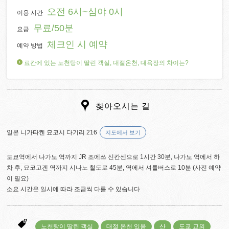
오전 6시~심야 0시
이용 시간
무료/50분
요금
체크인 시 예약
예약 방법
료칸에 있는 노천탕이 딸린 객실, 대절온천, 대욕장의 차이는?
찾아오시는 길
일본 니가타켄 묘코시 다기리 216
지도에서 보기
도쿄역에서 나가노 역까지 JR 조에쓰 신칸센으로 1시간 30분, 나가노 역에서 하
차 후, 묘코고겐 역까지 시나노 철도로 45분, 역에서 셔틀버스로 10분 (사전 예약
이 필요)
소요 시간은 일시에 따라 조금씩 다를 수 있습니다
노천탕이 딸린 객실
대절 온천 있음
산
도쿄 교외