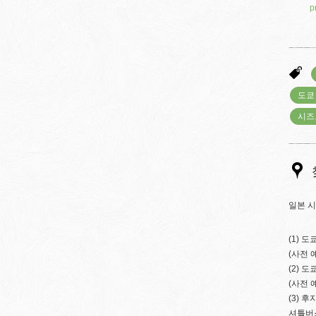
p
도쿄
시즈
일본 
(1) 
(사전 
(2) 
(사전 
(3) 
셔틀버스