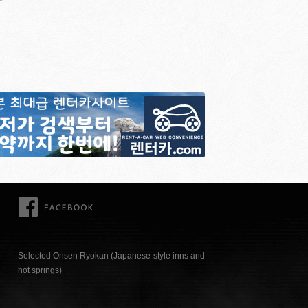
FACEBOOK
Selected Onsen Ryokan (Japanese-style inns and
hot springs)