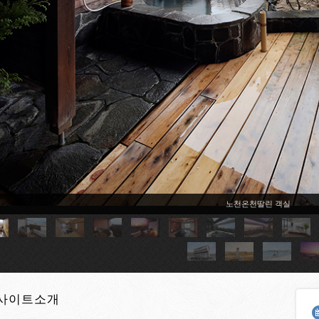
노천온천딸린 객실
사이트소개