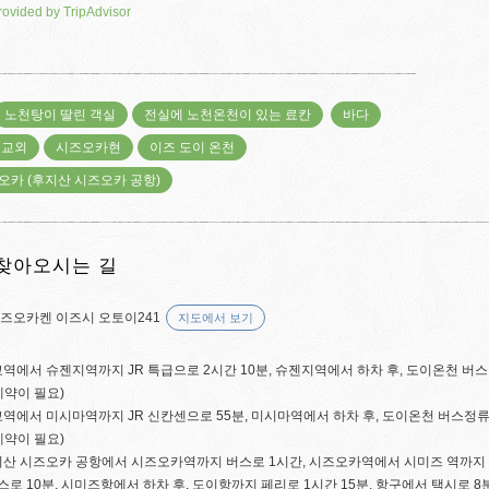
rovided by TripAdvisor
노천탕이 딸린 객실
전실에 노천온천이 있는 료칸
바다
 교외
시즈오카현
이즈 도이 온천
오카 (후지산 시즈오카 공항)
찾아오시는 길
시즈오카켄 이즈시 오토이241
지도에서 보기
도쿄역에서 슈젠지역까지 JR 특급으로 2시간 10분, 슈젠지역에서 하차 후, 도이온천 
예약이 필요)
도쿄역에서 미시마역까지 JR 신칸센으로 55분, 미시마역에서 하차 후, 도이온천 버스정
예약이 필요)
후지산 시즈오카 공항에서 시즈오카역까지 버스로 1시간, 시즈오카역에서 시미즈 역까지 
로 10분, 시미즈항에서 하차 후, 도이항까지 페리로 1시간 15분, 항구에서 택시로 8분