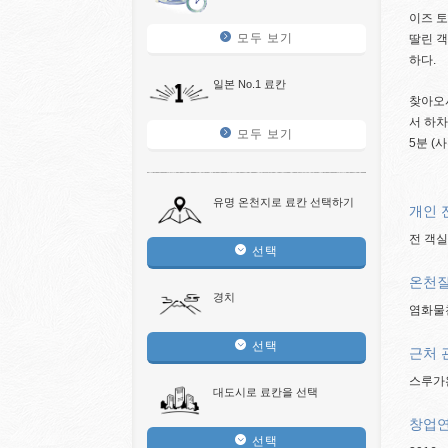
이즈 토
모두 보기
딸린 객
하다.
일본 No.1 료칸
찾아오시
서 하차
모두 보기
5분 (
유명 온천지로 료칸 선택하기
개인 
전 객
선택
온천질
경치
염화물
선택
근처 
스루가완
대도시로 료칸을 선택
창업
선택