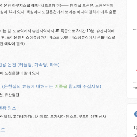
이온천 아루지스를 예약 (시즈오카 현)―― 전 객실 오션뷰. 노천온천이
실이 14개 있다. 객실이나 노천온천에서 보이는 바다의 경치가 매우 훌륭
는 길: 도쿄역에서 슈젠지역까지 JR 특급으로 2시간 10분, 슈젠지역에
 후, 도이온천 버스정류장까지 버스로 50분, 버스정류장에서 셔틀버스로
사전 예약이 필요)
전용 온천 (커플탕, 가족탕, 타투)
실에 노천온천이 딸려 있다
 (온천질의 효능에 대해서는
이쪽을
참고해 주십시오)
*
천, 유산염천
관광 명소
 훼리, 고가네자키(니시이즈), 도가시마 덴소도, 구모미 센겐 신사
1
연도
*