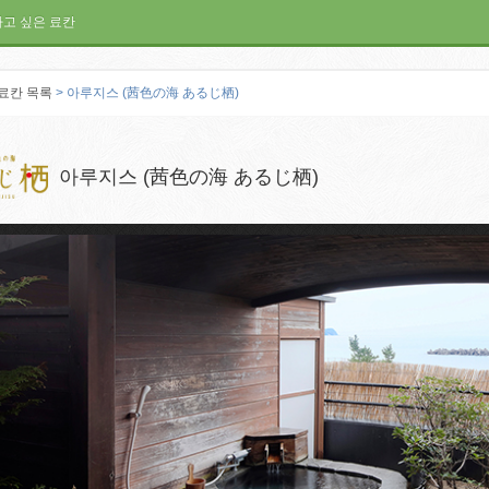
가고 싶은 료칸
료칸 목록
> 아루지스 (茜色の海 あるじ栖)
아루지스 (茜色の海 あるじ栖)