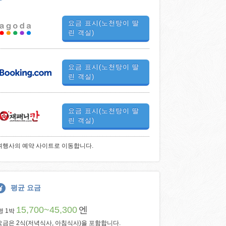
요금 표시(노천탕이 딸
린 객실)
요금 표시(노천탕이 딸
린 객실)
요금 표시(노천탕이 딸
린 객실)
여행사의 예약 사이트로 이동합니다.
평균 요금
15,700~45,300
엔
명 1박
요금은 2식(저녁식사, 아침식사)을 포함합니다.