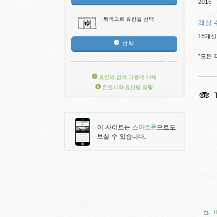
2016
특색으로 료칸을 선택
객실 
15개실
선택
*모든
료칸의 검색 이용에 대해
온천지와 료칸명 일람
T