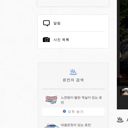
알림
사진 목록
료칸의 검색
천딸린 객실
노천탕이 딸린 객실이 있는 료
칸
모두 보기
대절온천이 있는 료칸