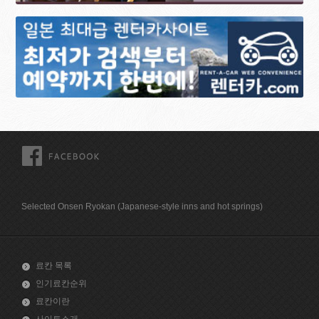
FACEBOOK
Selected Onsen Ryokan (Japanese-style inns and hot springs)
료칸 목록
인기료칸순위
료칸이란
사이트소개