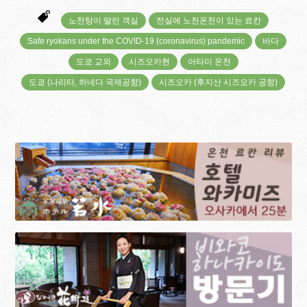
노천탕이 딸린 객실
전실에 노천온천이 있는 료칸
Safe ryokans under the COVID-19 (coronavirus) pandemic
바다
도쿄 교외
시즈오카현
아타미 온천
도쿄 (나리타, 하네다 국제공항)
시즈오카 (후지산 시즈오카 공항)