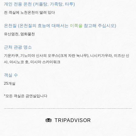
개인 전용 온천 (커플탕, 가족탕, 타투)
전 객실에 노천온천이 딸려 있다
온천질 (온천질의 효능에 대해서는
이쪽을
참고해 주십시오)
유산염천, 염화물천
근처 관광 명소
기운카쿠, 기노미야 신사의 오쿠스(크게 자란 녹나무), 니시키가우라, 이즈산 신
사, 아시노코 호, 미시마 스카이워크
객실 수
25개실
*모든 객실은 금연실입니다
TRIPADVISOR