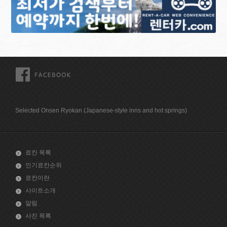
FACEBOOK
Selected Onsen Ryokan (Japanese-style inns and hot springs)
료칸 목록
인기료칸순위
료칸이란
사이트소개
알림
사진 목록