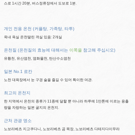
스로 1시간 20분, 버스정류장에서 도보로 1분.
개인 전용 온천 (커플탕, 가족탕, 타투)
옥내 욕실 온천딸린 객실 있음: 2개실
온천질 (온천질의 효능에 대해서는
이쪽을
참고해 주십시오)
유황천, 유산염천, 염화물천, 탄산수소염천
일본 No.1 료칸
노천 대욕장에서 눈 구경 술을 즐길 수 있어 특이한 여관.
최고의 온천지
한 지역에서 온천의 종류가 11종에 달할 뿐 아니라 하루에 1만톤에 이르는 용출
량을 자랑하는 일본 굴지의 온천지.
근처 관광 명소
노보리베츠 지고쿠다니, 노보리베츠 곰 목장, 노보리베츠 다테지다이무라