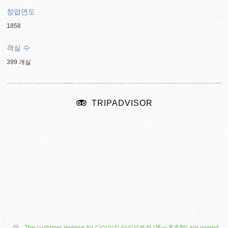
창업연도
1858
객실 수
399 개실
TRIPADVISOR
The customer reviews for 다이이치 타키모토칸 (第一滝本館) are owned