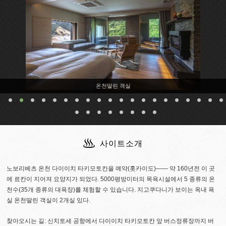
온천딸린 객실
사이트소개
노보리베츠 온천 다이이치 타키모토칸을 예약(홋카이도)―― 약 160년전 이 곳
에 료칸이 지어져 요양지가 되었다. 5000평방미터의 목욕시설에서 5 종류의 온
천수(35개 종류의 대욕장)를 체험할 수 있습니다. 지고쿠다니가 보이는 옥내 욕
실 온천딸린 객실이 2개실 있다.
찾아오시는 길: 신치토세 공항에서 다이이치 타키모토칸 앞 버스정류장까지 버