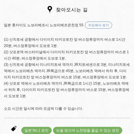
찾아오시는 길
일본 홋카이도 노보리베츠시 노보리베츠온천정 55
지도에서 보기
(1) 신치토세 공항에서 다이이치 타키모토칸 앞 버스정류장까지 버스로 1시간
20분, 버스정류장에서 도보로 1분.
(2) 삿포로역 버스터미널에서 다이이치 타키모토칸 앞 버스정류장까지 버스로 1
시간 40분, 버스정류장에서 도보로 1분.
(3) 신치토세 공항에서 미나미치토세 역까지 JR치토세센으로 3분, 미나미치토세
역에서 노보리베츠 역까지 JR특급으로 45분, 노보리베츠 역에서 하차 후, 다이
이치 타키모토칸 앞 버스정류장까지 버스로 15분, 버스정류장에서 도보로 1분.
(4) 삿포로 역에서 노보리베츠 역까지 JR특급으로 1시간 15분, 노보리베츠 역에
서 하차 후, 다이이치 타키모토칸 앞 버스정류장까지 버스로 15분, 버스정류장에
서 도보로 1분.
소요 시간은 일시에 따라 조금씩 다를 수 있습니다.
일본 No.1 료칸
눈을 맞으며 노천탕을 즐길 수 있는 료칸