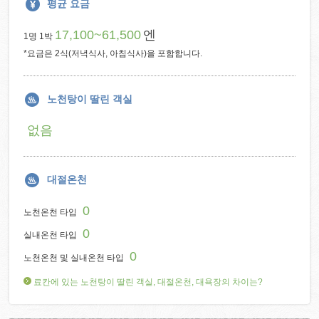
평균 요금
17,100~61,500
엔
1명 1박
*요금은 2식(저녁식사, 아침식사)을 포함합니다.
노천탕이 딸린 객실
없음
대절온천
0
노천온천 타입
0
실내온천 타입
0
노천온천 및 실내온천 타입
료칸에 있는 노천탕이 딸린 객실, 대절온천, 대욕장의 차이는?