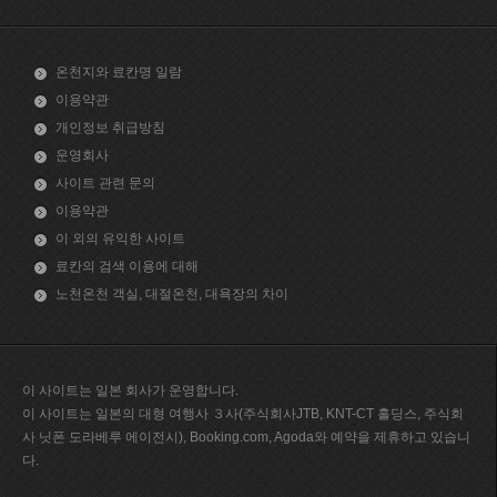
온천지와 료칸명 일람
이용약관
개인정보 취급방침
운영회사
사이트 관련 문의
이용약관
이 외의 유익한 사이트
료칸의 검색 이용에 대해
노천온천 객실, 대절온천, 대욕장의 차이
이 사이트는 일본 회사가 운영합니다.
이 사이트는 일본의 대형 여행사 ３사(주식회사JTB, KNT-CT 홀딩스, 주식회
사 닛폰 도라베루 에이전시), Booking.com, Agoda와 예약을 제휴하고 있습니
다.