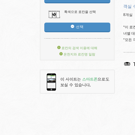
객실 
특색으로 료칸을 선택
8개실
선택
*이 료
녀별 
*모든
료칸의 검색 이용에 대해
온천지와 료칸명 일람