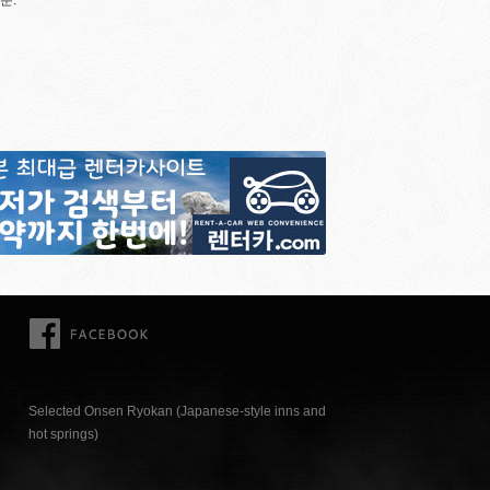
분.
FACEBOOK
Selected Onsen Ryokan (Japanese-style inns and
hot springs)