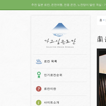
추천 일본 료칸, 온천여행, 전용 온천, 노천탕이 딸린 객실 - 
홈
>
가고 싶은 료칸
료칸 목록
인기료칸순위
료칸이란
사이트소개