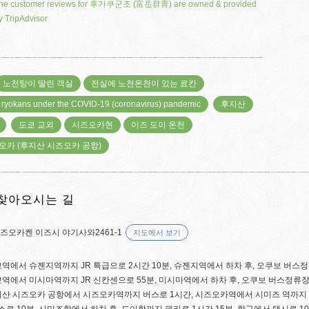
he customer reviews for 후가쿠군조 (富岳群青) are owned & provided
y TripAdvisor
노천탕이 딸린 객실
전실에 노천온천이 있는 료칸
 ryokans under the COVID-19 (coronavirus) pandemic
후지산
도쿄 교외
시즈오카현
이즈 도이 온천
오카 (후지산 시즈오카 공항)
찾아오시는 길
즈오카켄 이즈시 야기사와2461-1
지도에서 보기
도쿄역에서 슈젠지역까지 JR 특급으로 2시간 10분, 슈젠지역에서 하차 후, 오쿠보 버스
도쿄역에서 미시마역까지 JR 신칸센으로 55분, 미시마역에서 하차 후, 오쿠보 버스정류장
후지산 시즈오카 공항에서 시즈오카역까지 버스로 1시간, 시즈오카역에서 시미즈 역까지 