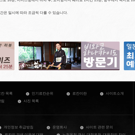
로 10분, 시미즈항에서 하차 후, 도이항까지 페리로 1시간 15분, 항구에서 택시로 10
간은 일시에 따라 조금씩 다를 수 있습니다.
료칸 목록
인기료칸순위
료칸이란
사이트소개
알림
사진 목록
개인정보 취급방침
운영회사
사이트 관련 문의
료칸의 검색 이용에 대해
노천온천 객실, 대절온천, 대욕장의 차이