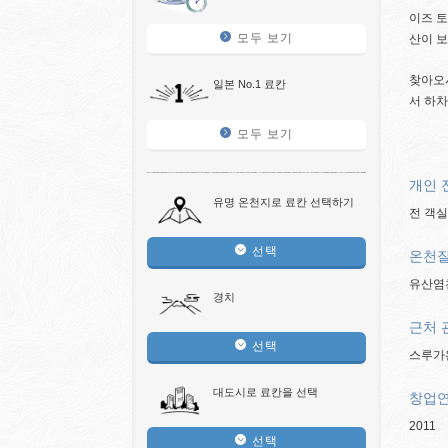
이즈 토
모두 보기
산이 보
찾아오시
일본 No.1 료칸
서 하차
모두 보기
개인 
유명 온천지로 료칸 선택하기
전 객
선택
온천질
유산염
경치
근처 
선택
스루가완
대도시로 료칸을 선택
창업
2011
선택