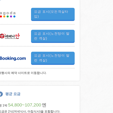
요금 표시(모든객실타
입)
요금 표시(노천탕이 딸
린 객실)
요금 표시(노천탕이 딸
린 객실)
여행사의 예약 사이트로 이동합니다.
평균 요금
54,800~107,200
엔
명 1박
요금은 2식(저녁식사, 아침식사)을 포함합니다.