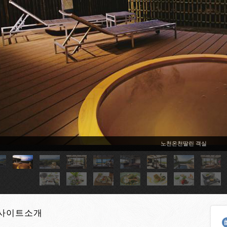
노천온천딸린 객실
사이트소개