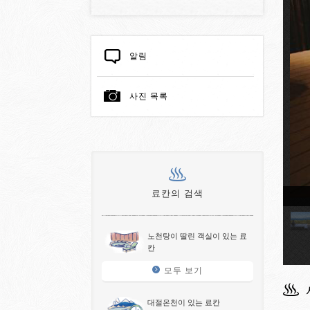
알림
사진 목록
료칸의 검색
천딸린 객실
노천탕이 딸린 객실이 있는 료
칸
모두 보기
대절온천이 있는 료칸