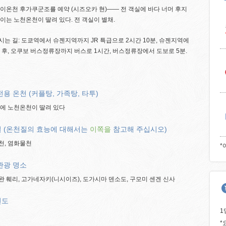
이온천 후가쿠군조를 예약 (시즈오카 현)―― 전 객실에 바다 너머 후지
이는 노천온천이 딸려 있다. 전 객실이 별채.
는 길: 도쿄역에서 슈젠지역까지 JR 특급으로 2시간 10분, 슈젠지역에
 후, 오쿠보 버스정류장까지 버스로 1시간, 버스정류장에서 도보로 5분.
전용 온천 (커플탕, 가족탕, 타투)
실에 노천온천이 딸려 있다
 (온천질의 효능에 대해서는
이쪽을
참고해 주십시오)
천, 염화물천
*
관광 명소
 훼리, 고가네자키(니시이즈), 도가시마 덴소도, 구모미 센겐 신사
연도
1
*