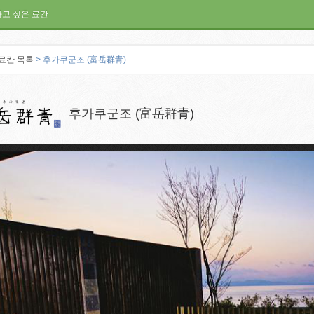
가고 싶은 료칸
료칸 목록
> 후가쿠군조 (富岳群青)
후가쿠군조 (富岳群青)