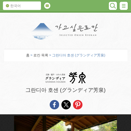
검색
M
한국어
가고 싶은 료칸
홈
>
료칸 목록
> 그란디아 호센 (グランディア芳泉)
그란디아 호센 (グランディア芳泉)