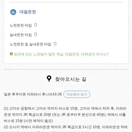
대절온천
0
노천온천 타입
0
실내온천 타입
0
노천온천 및 실내온천 타입
료칸에 있는 노천탕이 딸린 객실, 대절온천, 대욕장의 차이는?
찾아오시는 길
일본 후쿠이켄 아와라시 후나쓰43-26
지도에서 보기
(1) 고마쓰 공항에서 고마쓰 역까지 버스로 15분, 고마쓰 역에서 하차 후, 아와라
온센 역까지 JR 특급으로 20분 (또는 JR 호쿠리쿠 본선으로 40분), 역에서 셔틀
버스로 15분 (사전 예약이 필요)
(2) 오사카 역에서 아와라온센 역까지 JR 특급으로 2시간 10분, 아와라온센 역에