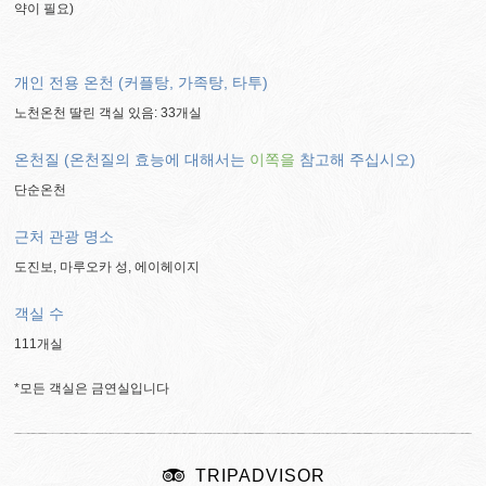
약이 필요)
개인 전용 온천 (커플탕, 가족탕, 타투)
노천온천 딸린 객실 있음: 33개실
온천질 (온천질의 효능에 대해서는
이쪽을
참고해 주십시오)
단순온천
근처 관광 명소
도진보, 마루오카 성, 에이헤이지
객실 수
111개실
*모든 객실은 금연실입니다
TRIPADVISOR