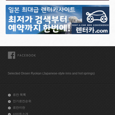
FACEBOOK
Selected Onsen Ryokan (Japanese-style inns and hot springs)
료칸 목록
인기료칸순위
료칸이란
사이트소개