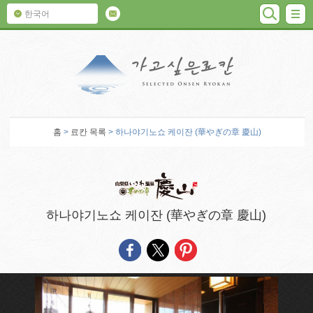
검색
M
한국어
가고 싶은 료칸
홈
>
료칸 목록
> 하나야기노쇼 케이잔 (華やぎの章 慶山)
하나야기노쇼 케이잔 (華やぎの章 慶山)