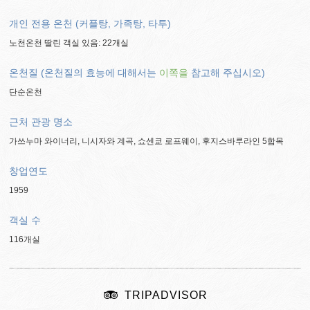
개인 전용 온천 (커플탕, 가족탕, 타투)
노천온천 딸린 객실 있음: 22개실
온천질 (온천질의 효능에 대해서는
이쪽을
참고해 주십시오)
단순온천
근처 관광 명소
가쓰누마 와이너리, 니시자와 계곡, 쇼센쿄 로프웨이, 후지스바루라인 5합목
창업연도
1959
객실 수
116개실
TRIPADVISOR