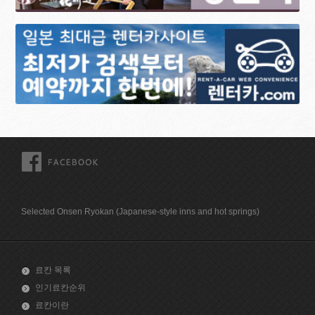
FACEBOOK
Selected Onsen Ryokan (Japanese-style inns and hot springs)
료칸 목록
인기료칸순위
료칸이란