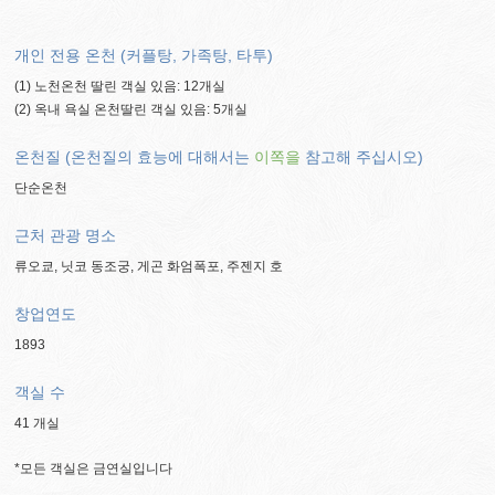
개인 전용 온천 (커플탕, 가족탕, 타투)
(1) 노천온천 딸린 객실 있음: 12개실
(2) 옥내 욕실 온천딸린 객실 있음: 5개실
온천질 (온천질의 효능에 대해서는
이쪽을
참고해 주십시오)
단순온천
근처 관광 명소
류오쿄, 닛코 동조궁, 게곤 화엄폭포, 주젠지 호
창업연도
1893
객실 수
41 개실
*모든 객실은 금연실입니다