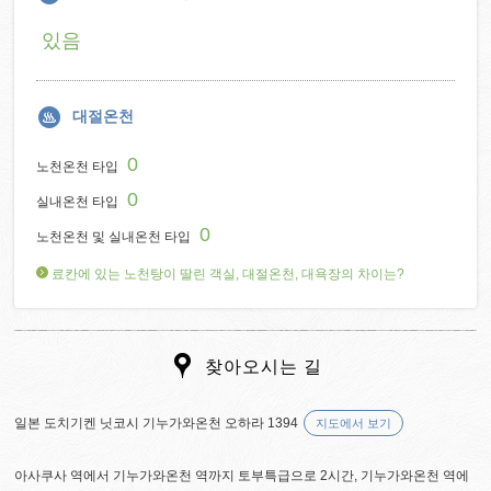
있음
대절온천
0
노천온천 타입
0
실내온천 타입
0
노천온천 및 실내온천 타입
료칸에 있는 노천탕이 딸린 객실, 대절온천, 대욕장의 차이는?
찾아오시는 길
일본 도치기켄 닛코시 기누가와온천 오하라 1394
지도에서 보기
아사쿠사 역에서 기누가와온천 역까지 토부특급으로 2시간, 기누가와온천 역에