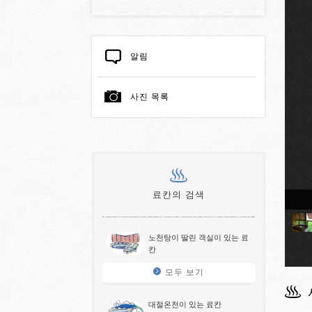
알림
사진 목록
료칸의 검색
천딸린 객실
노천탕이 딸린 객실이 있는 료
칸
모두 보기
대절온천이 있는 료칸