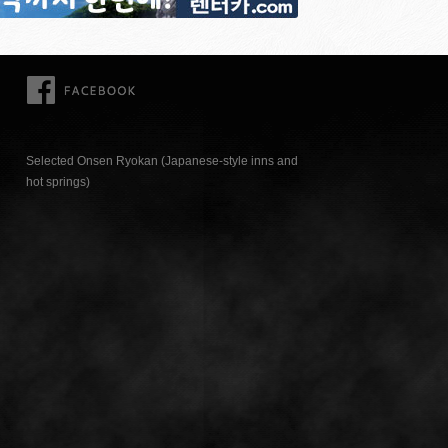
FACEBOOK
Selected Onsen Ryokan (Japanese-style inns and
hot springs)