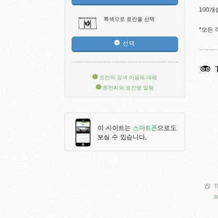
100개
특색으로 료칸을 선택
*모든
선택
료칸의 검색 이용에 대해
온천지와 료칸명 일람
T
a