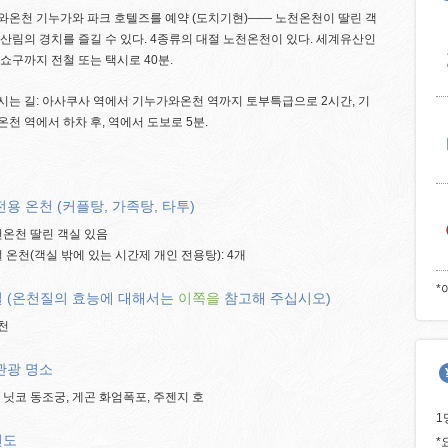
와온천 기누가와 파크 호텔즈를 예약 (도치기현)―― 노천온천이 딸린 객
산림의 경치를 즐길 수 있다. 4종류의 대절 노천온천이 있다. 세계유산인
쇼구까지 전철 또는 택시로 40분.
는 길: 아사쿠사 역에서 기누가와온천 역까지 토부특급으로 2시간, 기
천 역에서 하차 후, 역에서 도보로 5분.
전용 온천 (커플탕, 가족탕, 타투)
노천온천 딸린 객실 있음
대절 온천(객실 밖에 있는 시간제 개인 전용탕): 4개
*
 (온천질의 효능에 대해서는
이쪽을
참고해 주십시오)
천
관광 명소
 닛코 동조궁, 게곤 화엄폭포, 주젠지 호
1
연도
*