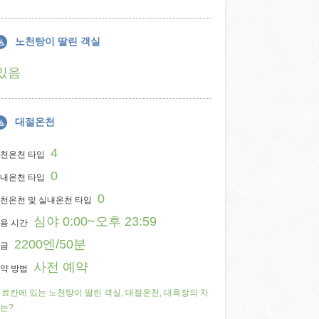
노천탕이 딸린 객실
있음
대절온천
4
천온천 타입
0
내온천 타입
0
천온천 및 실내온천 타입
심야 0:00~오후 23:59
용 시간
2200엔/50분
금
사전 예약
약 방법
료칸에 있는 노천탕이 딸린 객실, 대절온천, 대욕장의 차
는?