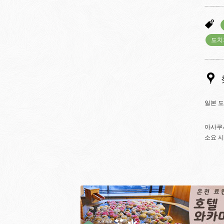
도치
일본 도
아사쿠사
소요 시