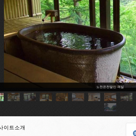
노천온천딸린 객실
사이트소개