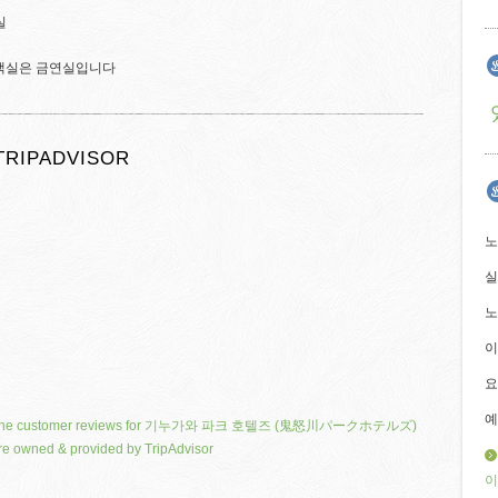
실
 객실은 금연실입니다
TRIPADVISOR
노
실
노
이
요
예
he customer reviews for 기누가와 파크 호텔즈 (鬼怒川パークホテルズ)
re owned & provided by TripAdvisor
이