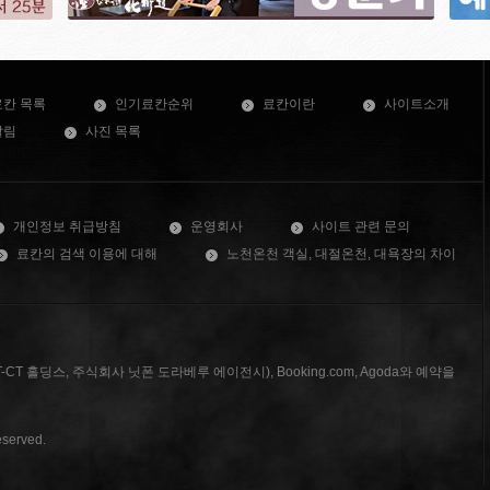
료칸 목록
인기료칸순위
료칸이란
사이트소개
알림
사진 목록
개인정보 취급방침
운영회사
사이트 관련 문의
료칸의 검색 이용에 대해
노천온천 객실, 대절온천, 대욕장의 차이
T 홀딩스, 주식회사 닛폰 도라베루 에이전시), Booking.com, Agoda와 예약을
served.