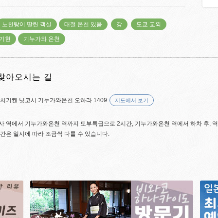
노천탕이 딸린 객실
대절 온천 있음
강
도쿄 교외
기현
기누가와 온천
찾아오시는 길
치기켄 닛코시 기누가와온천 오하라 1409
지도에서 보기
 역에서 기누가와온천 역까지 토부특급으로 2시간, 기누가와온천 역에서 하차 후, 역
간은 일시에 따라 조금씩 다를 수 있습니다.