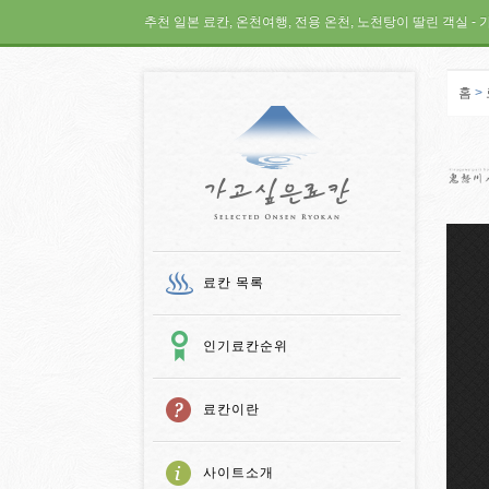
추천 일본 료칸, 온천여행, 전용 온천, 노천탕이 딸린 객실 - 
홈
>
가고 싶은 료칸
료칸 목록
인기료칸순위
료칸이란
사이트소개