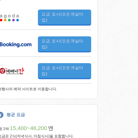
요금 표시(모든객실타
입)
요금 표시(모든객실타
입)
요금 표시(모든객실타
입)
여행사의 예약 사이트로 이동합니다.
평균 요금
15,400~46,200
엔
명 1박
요금은 2식(저녁식사, 아침식사)을 포함합니다.