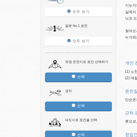
기누가
모두 보기
실에서 
닛코 도
일본 No.1 료칸
찾아오시
누가와온
모두 보기
유명 온천지로 료칸 선택하기
개인 
(1) 
선택
(2) 
온천질
경치
단순온
선택
근처 
대도시로 료칸을 선택
류오쿄,
창업
선택