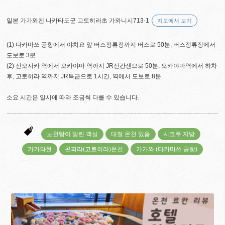
일본 가가와켄 나카타도군 고토히라초 가와니시713-1
지도에서 보기
(1) 다카마쓰 공항에서 야치요 앞 버스정류장까지 버스로 50분, 버스정류장에서
도보로 3분.
(2) 신오사카 역에서 오카야마 역까지 JR신칸센으로 50분, 오카야마역에서 하차
후, 고토히라 역까지 JR특급으로 1시간, 역에서 도보로 8분.
소요 시간은 일시에 따라 조금씩 다를 수 있습니다.
노천탕이 딸린 객실
대절 온천 있음
시코쿠 지방
가가와현
곤피라(고토히라)온천
가가와 (다카마쓰 공항)