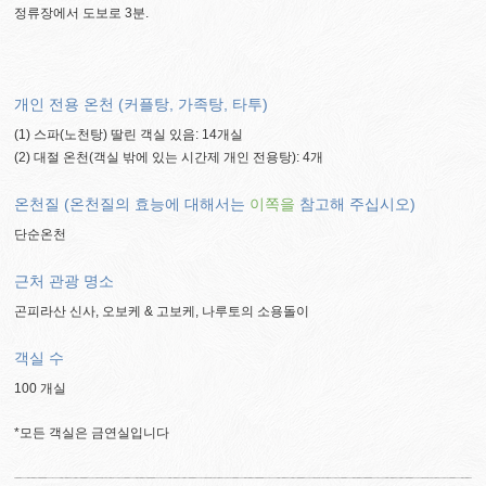
정류장에서 도보로 3분.
개인 전용 온천 (커플탕, 가족탕, 타투)
(1) 스파(노천탕) 딸린 객실 있음: 14개실
(2) 대절 온천(객실 밖에 있는 시간제 개인 전용탕): 4개
온천질 (온천질의 효능에 대해서는
이쪽을
참고해 주십시오)
단순온천
근처 관광 명소
곤피라산 신사, 오보케 & 고보케, 나루토의 소용돌이
객실 수
100 개실
*모든 객실은 금연실입니다