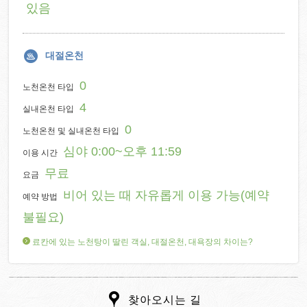
있음
대절온천
0
노천온천 타입
4
실내온천 타입
0
노천온천 및 실내온천 타입
심야 0:00~오후 11:59
이용 시간
무료
요금
비어 있는 때 자유롭게 이용 가능(예약
예약 방법
불필요)
료칸에 있는 노천탕이 딸린 객실, 대절온천, 대욕장의 차이는?
찾아오시는 길