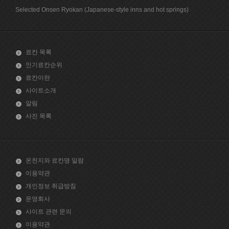
Selected Onsen Ryokan (Japanese-style inns and hot springs)
료칸 목록
인기료칸순위
료칸이란
사이트소개
알림
사진 목록
온천지와 료칸명 일람
이용약관
개인정보 취급방침
운영회사
사이트 관련 문의
이용약관