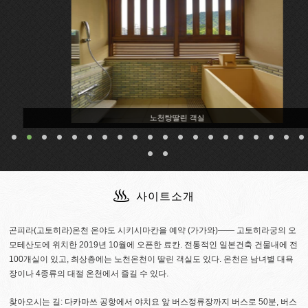
노천탕딸린 객실
사이트소개
곤피라(고토히라)온천 온야도 시키시마칸을 예약 (가가와)―― 고토히라궁의 오
모테산도에 위치한 2019년 10월에 오픈한 료칸. 전통적인 일본건축 건물내에 전
100개실이 있고, 최상층에는 노천온천이 딸린 객실도 있다. 온천은 남녀별 대욕
장이나 4종류의 대절 온천에서 즐길 수 있다.
찾아오시는 길: 다카마쓰 공항에서 야치요 앞 버스정류장까지 버스로 50분, 버스