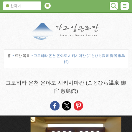
검색
M
한국어
가고 싶은 료칸
홈
>
료칸 목록
> 고토히라 온천 온야도 시키시마칸 (ことひら温泉 御宿 敷島
館)
고토히라 온천 온야도 시키시마칸 (ことひら温泉 御
宿 敷島館)