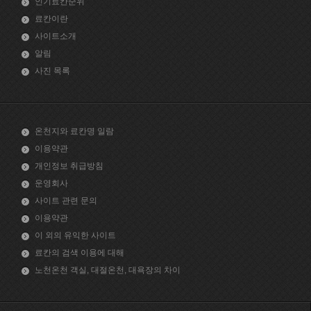
인기료칸순위
료칸이란
사이트소개
알림
사진 목록
온천지와 료칸명 일람
이용약관
개인정보 취급방침
운영회사
사이트 관련 문의
이용약관
이 외의 유익한 사이트
료칸의 검색 이용에 대해
노천온천 객실, 대절온천, 대욕장의 차이