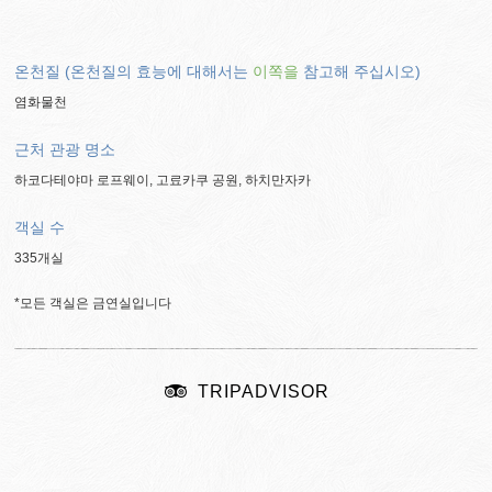
온천질 (온천질의 효능에 대해서는
이쪽을
참고해 주십시오)
염화물천
근처 관광 명소
하코다테야마 로프웨이, 고료카쿠 공원, 하치만자카
객실 수
335개실
*모든 객실은 금연실입니다
TRIPADVISOR