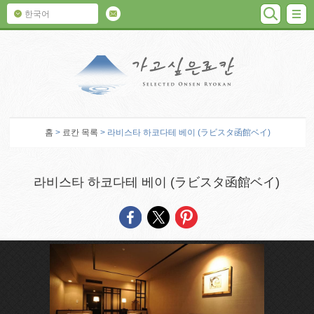
검색
M
한국어
가고 싶은 료칸
홈
>
료칸 목록
> 라비스타 하코다테 베이 (ラビスタ函館ベイ)
라비스타 하코다테 베이 (ラビスタ函館ベイ)