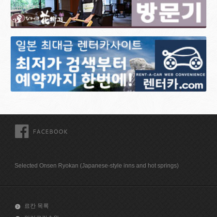
FACEBOOK
Selected Onsen Ryokan (Japanese-style inns and hot springs)
료칸 목록