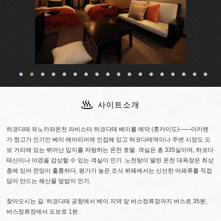
사이트소개
하코다테 유노카와온천 라비스타 하코다테 베이를 예약 (홋카이도)――아카렌
가 창고가 인기인 베이 에어리어에 인접해 있고 하코다테역이나 주변 시장도 도
보 거리에 있는 뛰어난 입지를 자랑하는 온천 호텔. 객실은 총 335실이며, 하코다
테산이나 야경을 감상할 수 있는 객실이 인기. 노천탕이 딸린 온천 대욕장은 최상
층에 있어 전망이 훌륭하다. 평가가 높은 조식 뷔페에서는 신선한 어패류를 직접
담아 만드는 해산물 덮밥이 인기.
찾아오시는 길: 하코다테 공항에서 베이 지역 앞 버스정류장까지 버스로 35분,
버스정류장에서 도보로 1분.