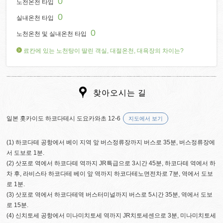
0
노천온천 타입
0
실내온천 타입
0
노천온천 및 실내온천 타입
료칸에 있는 노천탕이 딸린 객실, 대절온천, 대욕장의 차이는?
찾아오시는 길
일본 홋카이도 하코다테시 도요카와초 12-6
지도에서 보기
(1) 하코다테 공항에서 베이 지역 앞 버스정류장까지 버스로 35분, 버스정류장에
서 도보로 1분.
(2) 삿포로 역에서 하코다테 역까지 JR특급으로 3시간 45분, 하코다테 역에서 하
차 후, 라비스타 하코다테 베이 앞 역까지 하코다테노면전차로 7분, 역에서 도보
로 1분.
(3) 삿포로 역에서 하코다테역 버스터미널까지 버스로 5시간 35분, 역에서 도보
로 15분.
(4) 신치토세 공항에서 미나미치토세 역까지 JR치토세센으로 3분, 미나미치토세