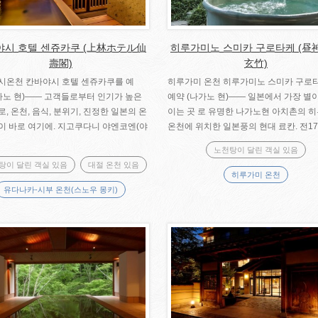
야시 호텔 센쥬카쿠 (上林ホテル仙
히루가미노 스미카 구로타케 (昼
壽閣)
玄竹)
시온천 칸바야시 호텔 센쥬카쿠를 예
히루가미 온천 히루가미노 스미카 구로
가노 현)―― 고객들로부터 인기가 높은
예약 (나가노 현)―― 일본에서 가장 별이
, 온천, 음식, 분위기, 진정한 일본의 온
이는 곳 로 유명한 나가노현 아치촌의 
이 바로 여기에. 지고쿠다니 야엔코엔(야
온천에 위치한 일본풍의 현대 료칸. 전17개 
노천탕이 달린 객실 있음
탕이 달린 객실 있음
대절 온천 있음
히루가미 온천
유다나카-시부 온천(스노우 몽키)