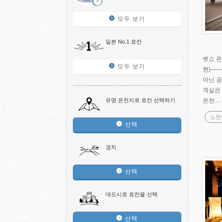
모두 보기
일본 No.1 료칸
벳쇼 
모두 보기
현)――
아닌 공
객실은
유명 온천지로 료칸 선택하기
온천...
노천
선택
경치
선택
대도시로 료칸을 선택
선택