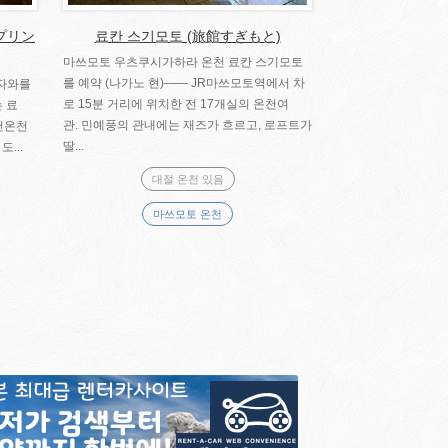
プリン
료칸 스기모토 (旅館すぎもと)
마쓰모토 우츠쿠시가하라 온천 료칸 스기모토
를 예약 (나가노 현)―― JR마쓰모토역에서 차
이자와를
로 15분 거리에 위치한 전 17개실의 온천여
 료
관. 민예풍의 관내에는 재즈가 흐르고, 로프트가
노천온천
딸...
...
대절 온천 있음
마쓰모토 온천