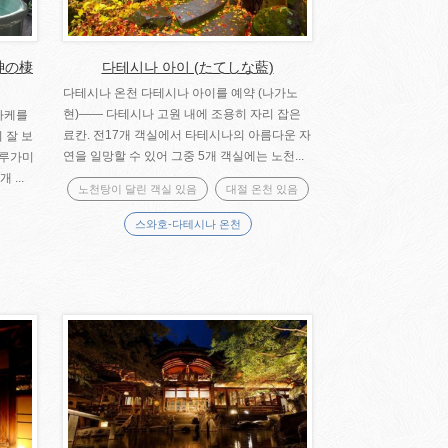
神の棲
다테시나 아이 (たてしな藍)
다테시나 온천 다테시나 아이를 예약 (나가노
현)―― 다테시나 고원 내에 조용히 자리 잡은
타케를
료칸. 전17개 객실에서 타테시나의 아름다운 자
 잘 보
연을 일망할 수 있어 그중 5개 객실에는 노천...
히루가미
...
노천탕이 달린 객실 있음
대절 온천 있음
스와호-다테시나 온천