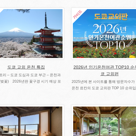
도쿄 교외 온천 특집
2026년 인기온천여관 TOP10 순
쿄 교외편
리 – 도쿄 도심과 도쿄 부근 – 온천과
벚꽃) 2026년판 꽃구경 시기 예상 포
2025년에 본 사이트를 통해 방문자수가
온천 료칸의 도쿄 교외판 TOP 10 순위