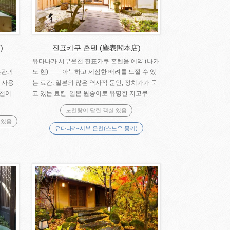
)
진표카쿠 혼텐 (塵表閣本店)
유다나카 시부온천 진표카쿠 혼텐을 예약 (나가
본관과
노 현)―― 아늑하고 세심한 배려를 느낄 수 있
 사용
는 료칸. 일본의 많은 역사적 문인, 정치가가 묵
온천이
고 있는 료칸. 일본 원숭이로 유명한 지고쿠...
노천탕이 달린 객실 있음
 있음
유다나카-시부 온천(스노우 몽키)