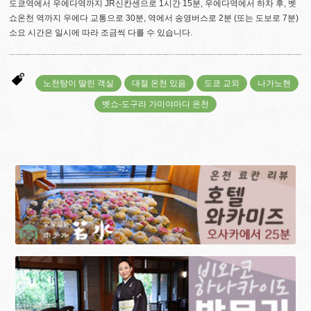
도쿄역에서 우에다역까지 JR신칸센으로 1시간 15분, 우에다역에서 하차 후, 벳
쇼온천 역까지 우에다 교통으로 30분, 역에서 송영버스로 2분 (또는 도보로 7분)
소요 시간은 일시에 따라 조금씩 다를 수 있습니다.
노천탕이 딸린 객실
대절 온천 있음
도쿄 교외
나가노현
벳쇼-도구라 가미야마다 온천