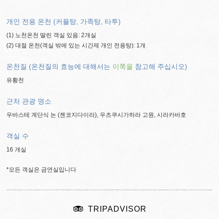
개인 전용 온천 (커플탕, 가족탕, 타투)
(1) 노천온천 딸린 객실 있음: 2개실
(2) 대절 온천(객실 밖에 있는 시간제 개인 전용탕): 1개
온천질 (온천질의 효능에 대해서는
이쪽을
참고해 주십시오)
유황천
근처 관광 명소
우바스테 계단식 논 (젠코지다이라), 우츠쿠시가하라 고원, 시라카바호
객실 수
16 개실
*모든 객실은 금연실입니다
TRIPADVISOR