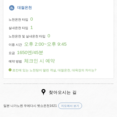
대절온천
0
노천온천 타입
1
실내온천 타입
0
노천온천 및 실내온천 타입
오후 2:00~오후 9:45
이용 시간
1650엔/45분
요금
체크인 시 예약
예약 방법
료칸에 있는 노천탕이 딸린 객실, 대절온천, 대욕장의 차이는?
찾아오시는 길
일본 나가노켄 우에다시 벳쇼온천1621
지도에서 보기