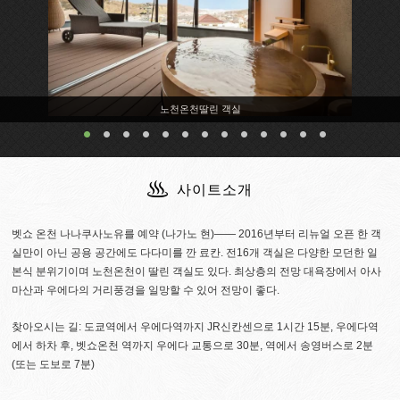
사이트소개
벳쇼 온천 나나쿠사노유를 예약 (나가노 현)―― 2016년부터 리뉴얼 오픈 한 객
실만이 아닌 공용 공간에도 다다미를 깐 료칸. 전16개 객실은 다양한 모던한 일
본식 분위기이며 노천온천이 딸린 객실도 있다. 최상층의 전망 대욕장에서 아사
마산과 우에다의 거리풍경을 일망할 수 있어 전망이 좋다.
찾아오시는 길: 도쿄역에서 우에다역까지 JR신칸센으로 1시간 15분, 우에다역
에서 하차 후, 벳쇼온천 역까지 우에다 교통으로 30분, 역에서 송영버스로 2분
(또는 도보로 7분)