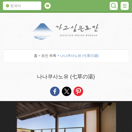
검색
M
한국어
가고 싶은 료칸
홈
>
료칸 목록
> 나나쿠사노유 (七草の湯)
나나쿠사노유 (七草の湯)