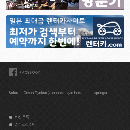
FACEBOOK
Selected Onsen Ryokan (Japanese-style inns and hot springs)
료칸 목록
인기료칸순위