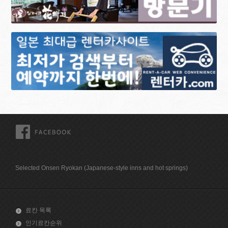
FACEBOOK
Selected Onsen Ryokan (Japanese-style inns and hot springs)
료칸 목록
인기료칸순위