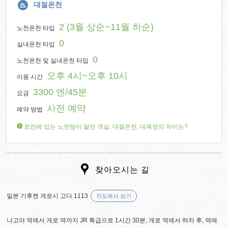
대절온천
2 (3월 상순~11월 하순)
노천온천 타입
0
실내온천 타입
0
노천온천 및 실내온천 타입
오후 4시~오후 10시
이용 시간
3300 엔/45분
요금
사전 예약
예약 방법
료칸에 있는 노천탕이 딸린 객실, 대절온천, 대욕장의 차이는?
찾아오시는 길
일본 기후켄 게로시 고다 1113
지도에서 보기
나고야 역에서 게로 역까지 JR 특급으로 1시간 30분, 게로 역에서 하차 후, 역에