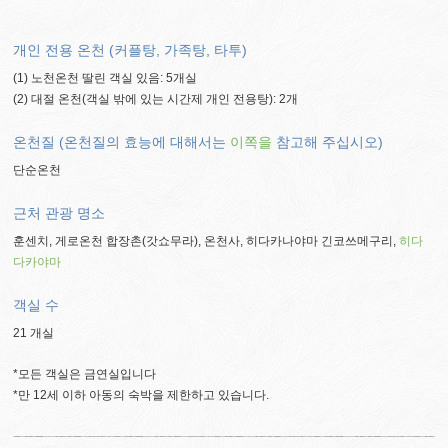
개인 전용 온천 (커플탕, 가족탕, 타투)
(1) 노천온천 딸린 객실 있음: 5개실
(2) 대절 온천(객실 밖에 있는 시간제 개인 전용탕): 2개
온천질 (온천질의 효능에 대해서는
이쪽을
참고해 주십시오)
단순온천
근처 관광 명소
훈센치, 게로온천 합장촌(갓쇼무라), 온천사, 히다카나야마 긴코쓰메구리,
히다
다카야마
객실 수
21 개실
*모든 객실은 금연실입니다
*만 12세 이하 아동의 숙박을 제한하고 있습니다.