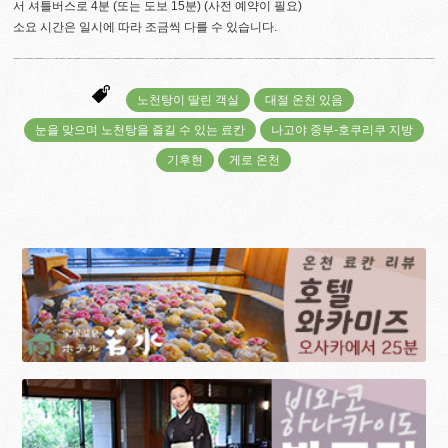
서 셔틀버스로 4분 (또는 도보 15분) (사전 예약이 필요)
소요 시간은 일시에 따라 조금씩 다를 수 있습니다.
노천탕이 딸린 객실
대절 온천 있음
눈을 맞으며 노천탕을 즐길 수 있는 료칸
나고야 중부-호쿠리쿠 지방
기후현
게로 온천