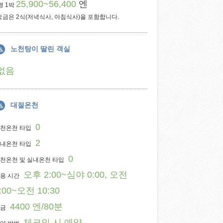
25,900~56,400
엔
명 1박
요금은 2식(저녁식사, 아침식사)을 포함합니다.
노천탕이 딸린 객실
없음
대절온천
0
천온천 타입
2
내온천 타입
0
천온천 및 실내온천 타입
오후 2:00~심야 0:00, 오전
용 시간
:00~오전 10:30
4400 엔/80분
금
체크인 시 예약