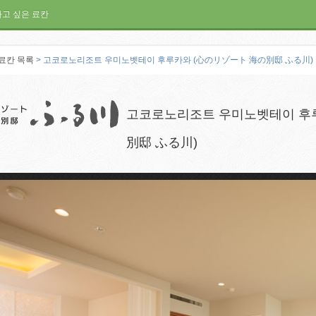
가고 싶은 료칸
료칸 목록
> 고코로노리조트 우미노벳테이 후루카와 (心のリゾート 海の別邸 ふる川)
고코로노리조트 우미노벳테이 후
別邸 ふる川)