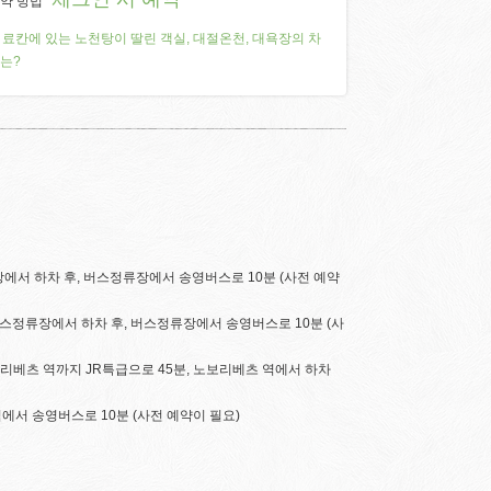
약 방법
료칸에 있는 노천탕이 딸린 객실, 대절온천, 대욕장의 차
는?
에서 하차 후, 버스정류장에서 송영버스로 10분 (사전 예약
스정류장에서 하차 후, 버스정류장에서 송영버스로 10분 (사
리베츠 역까지 JR특급으로 45분, 노보리베츠 역에서 하차
역에서 송영버스로 10분 (사전 예약이 필요)