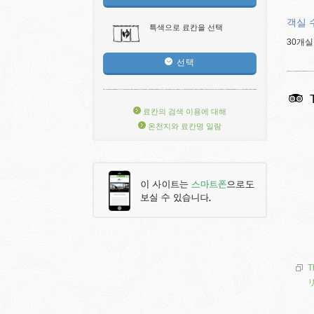
객실 
특색으로 료칸을 선택
30개실
선택
료칸의 검색 이용에 대해
온천지와 료칸명 일람
T
リ