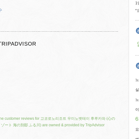
1
수
*
TRIPADVISOR
노
실
노
이
6
he customer reviews for 고코로노리조트 우미노벳테이 후루카와 (心の
ゾート 海の別邸 ふる川) are owned & provided by TripAdvisor
요