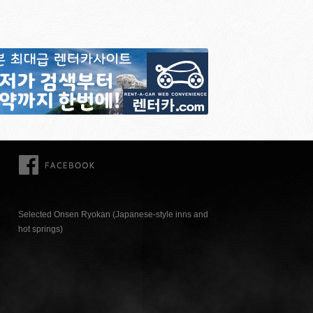
FACEBOOK
Selected Onsen Ryokan (Japanese-style inns and
hot springs)