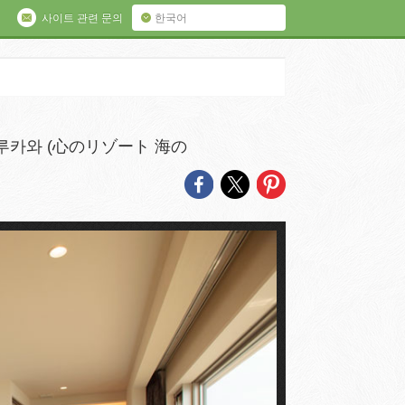
사이트 관련 문의
한국어
루카와 (心のリゾート 海の