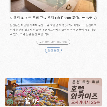
마운틴 리조트 운젠 규슈 호텔 (Mt.Resort 雲仙九州ホテル)
운젠온천 마운틴 리조트 운젠 규슈 호텔을 예약 (나가사키현)―― 운젠지고
쿠가 눈앞에 펼쳐지는 료칸. 운젠지고쿠에서 끌어온 백색 온천에 몸을 담글
수 있다. 역사 깊은 온천 호텔. 찾아...
노천탕이 달린 객실 있음
운젠 온천