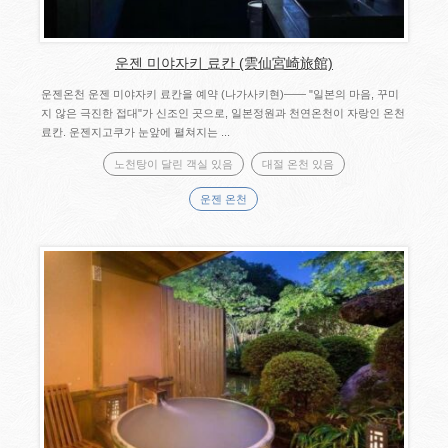
운젠 미야자키 료칸 (雲仙宮崎旅館)
운젠온천 운젠 미야자키 료칸을 예약 (나가사키현)―― "일본의 마음, 꾸미
지 않은 극진한 접대"가 신조인 곳으로, 일본정원과 천연온천이 자랑인 온천
료칸. 운젠지고쿠가 눈앞에 펼쳐지는 ...
노천탕이 달린 객실 있음
대절 온천 있음
운젠 온천