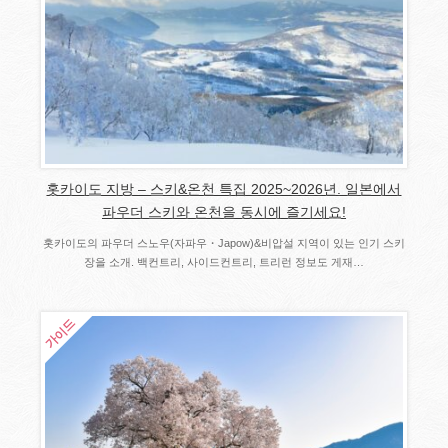
홋카이도 지방 – 스키&온천 특집 2025~2026년. 일본에서
파우더 스키와 온천을 동시에 즐기세요!
홋카이도의 파우더 스노우(자파우・Japow)&비압설 지역이 있는 인기 스키
장을 소개. 백컨트리, 사이드컨트리, 트리런 정보도 게재…