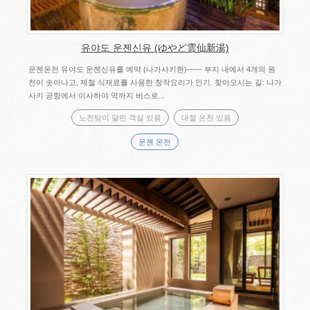
유야도 운젠신유 (ゆやど雲仙新湯)
운젠온천 유야도 운젠신유를 예약 (나가사키현)―― 부지 내에서 4개의 원
천이 솟아나고, 제철 식재료를 사용한 창작요리가 인기. 찾아오시는 길: 나가
사키 공항에서 이사하야 역까지 버스로...
노천탕이 달린 객실 있음
대절 온천 있음
운젠 온천