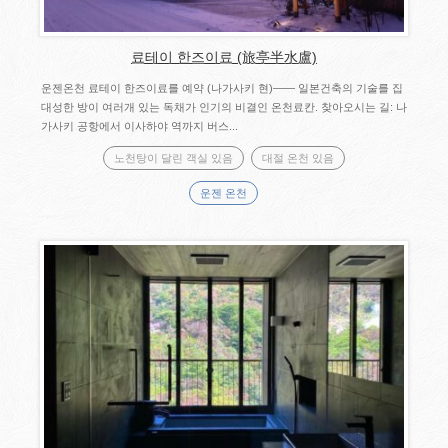
료테이 한즈이료 (旅亭半水盧)
운젠온천 료테이 한즈이료를 예약 (나가사키 현)―― 일본건축의 기술를 집
대성한 방이 여러개 있는 독채가 인기의 비결인 온천료칸. 찾아오시는 길: 나
가사키 공항에서 이사하야 역까지 버스...
노천탕이 달린 객실 있음
대절 온천 있음
운젠 온천