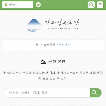
검색
M
한국어
가고 싶은 료칸
홈
>
료칸 목록
> 운젠 온천
운젠 온천
운젠지고쿠가 눈앞에 펼쳐지는 온천지. 운젠지고쿠에서 끌어온 백색 온천
에 몸을 담글 수 있다.