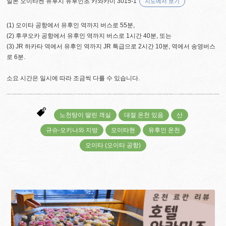
일본 오이타켄 유후시 유후인초 카와카미 3015-1
지도에서 보기
(1) 오이타 공항에서 유후인 역까지 버스로 55분,
(2) 후쿠오카 공항에서 유후인 역까지 버스로 1시간 40분, 또는
(3) JR 하카타 역에서 유후인 역까지 JR 특급으로 2시간 10분, 역에서 송영버스
로 6분.
소요 시간은 일시에 따라 조금씩 다를 수 있습니다.
노천탕이 딸린 객실
대절 온천 있음
산
규슈-오키나와 지방
오이타현
유후인 온천
오이타 (오이타 공항)