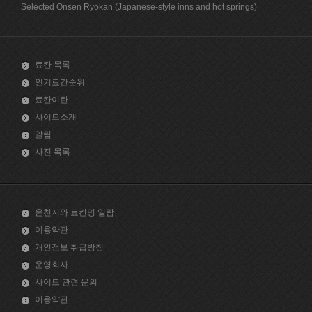
Selected Onsen Ryokan (Japanese-style inns and hot springs)
료칸 목록
인기료칸순위
료칸이란
사이트소개
알림
사진 목록
온천지와 료칸명 일람
이용약관
개인정보 취급방침
운영회사
사이트 관련 문의
이용약관