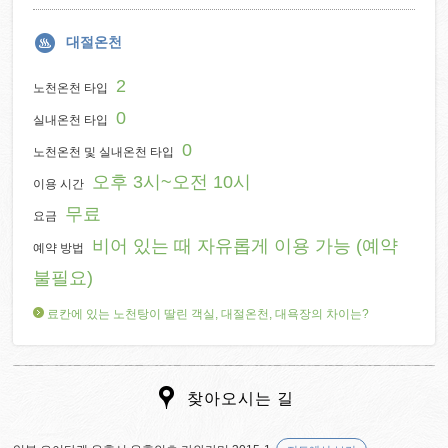
대절온천
2
노천온천 타입
0
실내온천 타입
0
노천온천 및 실내온천 타입
오후 3시~오전 10시
이용 시간
무료
요금
비어 있는 때 자유롭게 이용 가능 (예약
예약 방법
불필요)
료칸에 있는 노천탕이 딸린 객실, 대절온천, 대욕장의 차이는?
찾아오시는 길