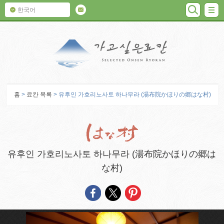
검색
M
한국어
가고 싶은 료칸
홈
>
료칸 목록
> 유후인 가호리노사토 하나무라 (湯布院かほりの郷はな村)
유후인 가호리노사토 하나무라 (湯布院かほりの郷は
な村)