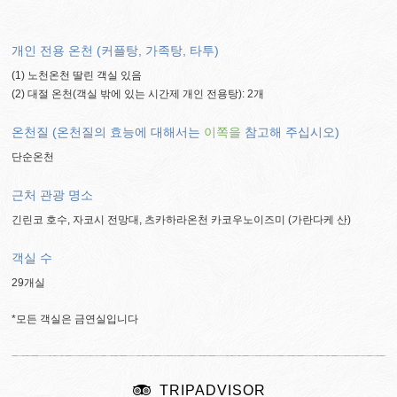
개인 전용 온천 (커플탕, 가족탕, 타투)
(1) 노천온천 딸린 객실 있음
(2) 대절 온천(객실 밖에 있는 시간제 개인 전용탕): 2개
온천질 (온천질의 효능에 대해서는
이쪽을
참고해 주십시오)
단순온천
근처 관광 명소
긴린코 호수, 자코시 전망대, 츠카하라온천 카코우노이즈미 (가란다케 산)
객실 수
29개실
*모든 객실은 금연실입니다
TRIPADVISOR