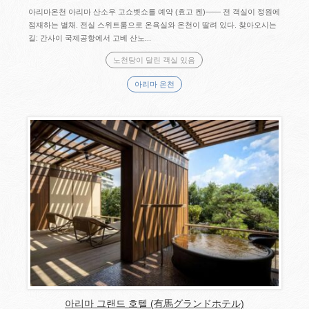
아리마온천 아리마 산소우 고쇼벳쇼를 예약 (효고 켄)―― 전 객실이 정원에
점재하는 별채. 전실 스위트룸으로 온욕실와 온천이 딸려 있다. 찾아오시는
길: 간사이 국제공항에서 고베 산노...
노천탕이 달린 객실 있음
아리마 온천
아리마 그랜드 호텔 (有馬グランドホテル)