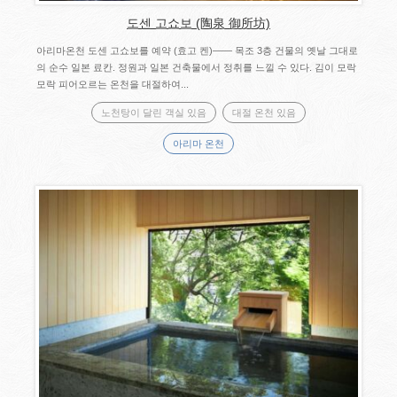
도센 고쇼보 (陶泉 御所坊)
아리마온천 도센 고쇼보를 예약 (효고 켄)―― 목조 3층 건물의 옛날 그대로
의 순수 일본 료칸. 정원과 일본 건축물에서 정취를 느낄 수 있다. 김이 모락
모락 피어오르는 온천을 대절하여...
노천탕이 달린 객실 있음
대절 온천 있음
아리마 온천