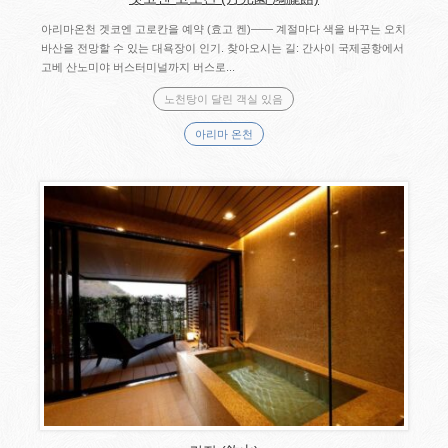
아리마온천 겟코엔 고로칸을 예약 (효고 켄)―― 계절마다 색을 바꾸는 오치
바산을 전망할 수 있는 대욕장이 인기. 찾아오시는 길: 간사이 국제공항에서
고베 산노미야 버스터미널까지 버스로...
노천탕이 달린 객실 있음
아리마 온천