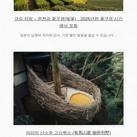
규슈 지방 – 온천과 꽃구경(벚꽃) 2026년판 꽃구경 시기
예상 포함
일본의 남쪽에 위치해 있어, 가장 빨리 벚꽃을 즐길 수 있습니다…
아리마 산소우 고쇼벳쇼 (有馬山叢 御所別墅)