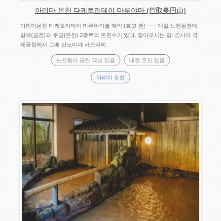
아리마 온천 다케토리테이 마루야마 (竹取亭円山)
아리마온천 다케토리테이 마루야마를 예약 (효고 켄)―― 대절 노천온천에,
갈색(금천)과 투명(은천) 2종류의 온천수가 있다. 찾아오시는 길: 간사이 국
제공항에서 고베 산노미야 버스터미...
노천탕이 달린 객실 있음
대절 온천 있음
아리마 온천