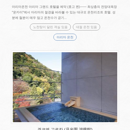
아리마온천 아리마 그랜드 호텔을 예약 (효고 켄)―― 최상층의 전망대욕장
"운카이"에서 아리마의 절경을 바라볼 수 있는 대규모 온천리조트 호텔. 성
분에 철분이 매우 많고 온천수가 공기...
노천탕이 달린 객실 있음
대절 온천 있음
아리마 온천
겟코엔 고로칸 (月光園 鴻朧館)