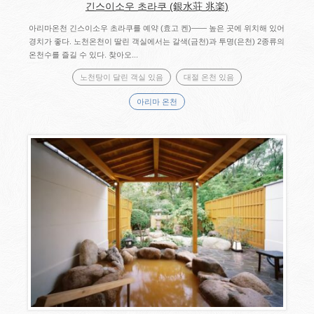
긴스이소우 초라쿠 (銀水荘 兆楽)
아리마온천 긴스이소우 초라쿠를 예약 (효고 켄)―― 높은 곳에 위치해 있어
경치가 좋다. 노천온천이 딸린 객실에서는 갈색(금천)과 투명(은천) 2종류의
온천수를 즐길 수 있다. 찾아오...
노천탕이 달린 객실 있음
대절 온천 있음
아리마 온천