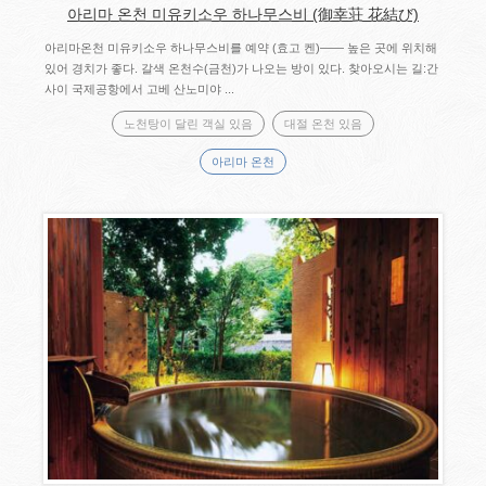
아리마 온천 미유키소우 하나무스비 (御幸荘 花結び)
아리마온천 미유키소우 하나무스비를 예약 (효고 켄)―― 높은 곳에 위치해
있어 경치가 좋다. 갈색 온천수(금천)가 나오는 방이 있다. 찾아오시는 길:간
사이 국제공항에서 고베 산노미야 ...
노천탕이 달린 객실 있음
대절 온천 있음
아리마 온천