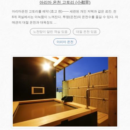
아리마 온천 고토리 (小都里)
아리마온천 고토리를 예약 (효고 켄)―― 세련된 개인 저택과 같은 료칸. 전
8개 객실에서는 아늑함이 느껴진다. 투명(은천)의 온천수를 즐길 수 있다. 자
매관의 대절 온천과 대욕장도 ...
노천탕이 달린 객실 있음
대절 온천 있음
아리마 온천