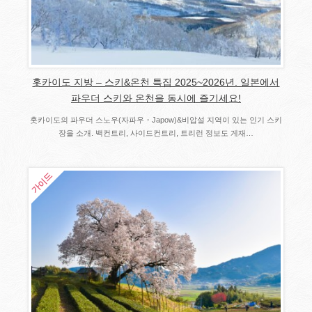
홋카이도 지방 – 스키&온천 특집 2025~2026년. 일본에서
파우더 스키와 온천을 동시에 즐기세요!
홋카이도의 파우더 스노우(자파우・Japow)&비압설 지역이 있는 인기 스키
장을 소개. 백컨트리, 사이드컨트리, 트리런 정보도 게재…