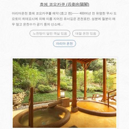
효에 코요카쿠 (兵衛向陽閣)
아리마온천 효에 코요카쿠를 예약 (효고 켄)―― 400여년 전 유명한 무사 도
요토미 히데요시에 의해 이름 지어진 유서깊은 온천료칸. 성분에 철분이 매
우 많고 온천수가 공기 중의 산소에...
노천탕이 달린 객실 있음
대절 온천 있음
아리마 온천