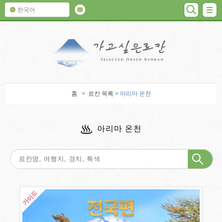
검색
M
한국어
가고 싶은 료칸
홈
>
료칸 목록
> 아리마 온천
아리마 온천