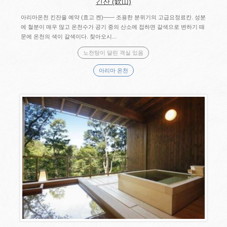
긴잔 (欽山)
아리마온천 킨잔을 예약 (효고 켄)―― 조용한 분위기의 고급요정료칸. 성분
에 철분이 매우 많고 온천수가 공기 중의 산소에 접하면 갈색으로 변하기 때
문에 온천의 색이 갈색이다. 찾아오시...
노천탕이 달린 객실 있음
아리마 온천