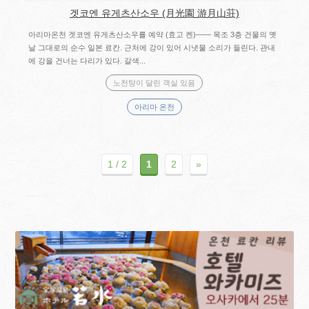
겟코엔 유게츠산소우 (月光園 游月山荘)
아리마온천 겟코엔 유게츠산소우를 예약 (효고 켄)―― 목조 3층 건물의 옛
날 그대로의 순수 일본 료칸. 근처에 강이 있어 시냇물 소리가 들린다. 관내
에 강을 건너는 다리가 있다. 갈색...
노천탕이 달린 객실 있음
아리마 온천
1 / 2
1
2
»