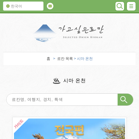
검색
M
한국어
가고 싶은 료칸
홈
>
료칸 목록
> 시마 온천
시마 온천