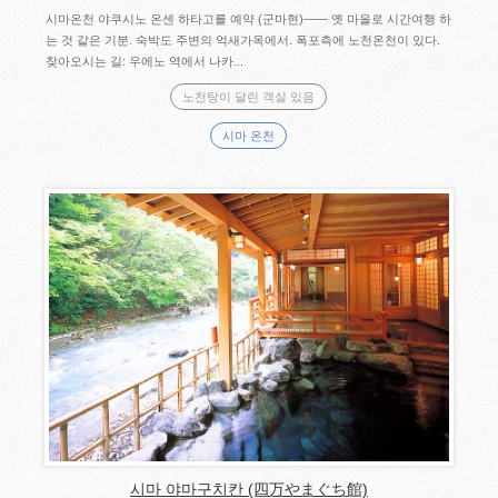
시마온천 야쿠시노 온센 하타고를 예약 (군마현)―― 옛 마을로 시간여행 하
는 것 같은 기분. 숙박도 주변의 억새가옥에서. 폭포측에 노천온천이 있다.
찾아오시는 길: 우에노 역에서 나카...
노천탕이 달린 객실 있음
시마 온천
시마 야마구치칸 (四万やまぐち館)