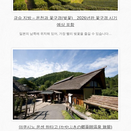
규슈 지방 – 온천과 꽃구경(벚꽃) 2026년판 꽃구경 시기
예상 포함
일본의 남쪽에 위치해 있어, 가장 빨리 벚꽃을 즐길 수 있습니다…
야쿠시노 온센 하타고 (かやぶきの郷薬師温泉 旅籠)