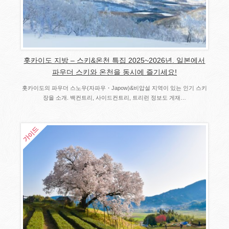
홋카이도 지방 – 스키&온천 특집 2025~2026년. 일본에서
파우더 스키와 온천을 동시에 즐기세요!
홋카이도의 파우더 스노우(자파우・Japow)&비압설 지역이 있는 인기 스키
장을 소개. 백컨트리, 사이드컨트리, 트리런 정보도 게재…