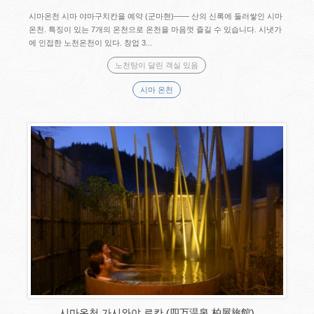
시마온천 시마 야마구치칸을 예약 (군마현)―― 산의 신록에 둘러쌓인 시마
온천. 특징이 있는 7개의 온천으로 온천을 마음껏 즐길 수 있습니다. 시냇가
에 인접한 노천온천이 있다. 창업 3...
노천탕이 달린 객실 있음
시마 온천
시마온천 가시와야 료칸 (四万温泉 柏屋旅館)