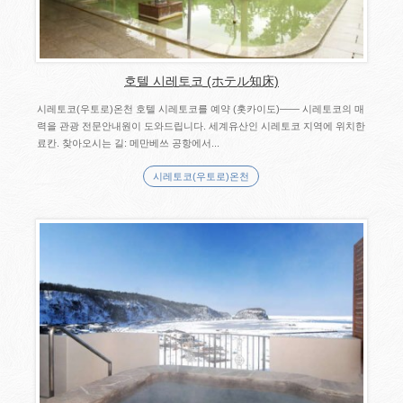
호텔 시레토코 (ホテル知床)
시레토코(우토로)온천 호텔 시레토코를 예약 (홋카이도)―― 시레토코의 매
력을 관광 전문안내원이 도와드립니다. 세계유산인 시레토코 지역에 위치한
료칸. 찾아오시는 길: 메만베쓰 공항에서...
시레토코(우토로)온천