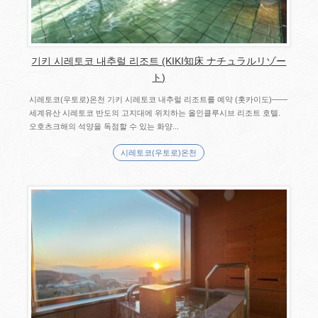
기키 시레토코 내추럴 리조트 (KIKI知床 ナチュラルリゾー
ト)
시레토코(우토로)온천 기키 시레토코 내추럴 리조트를 예약 (홋카이도)――
세계유산 시레토코 반도의 고지대에 위치하는 올인클루시브 리조트 호텔.
오호츠크해의 석양을 독점할 수 있는 화양...
시레토코(우토로)온천