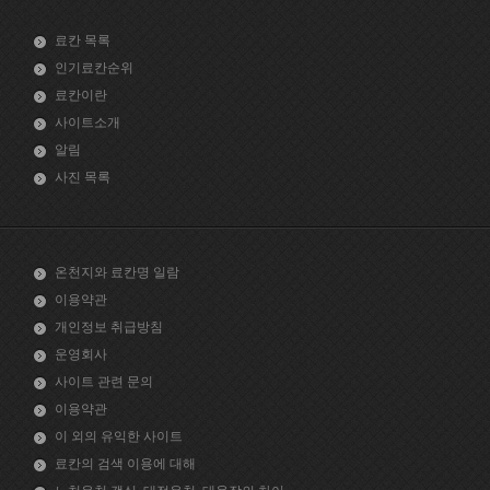
료칸 목록
인기료칸순위
료칸이란
사이트소개
알림
사진 목록
온천지와 료칸명 일람
이용약관
개인정보 취급방침
운영회사
사이트 관련 문의
이용약관
이 외의 유익한 사이트
료칸의 검색 이용에 대해