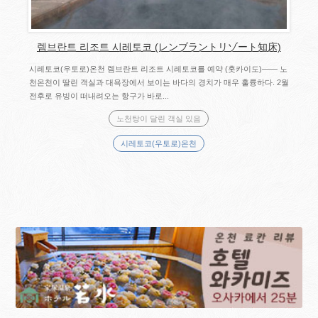
렘브란트 리조트 시레토코 (レンブラントリゾート知床)
시레토코(우토로)온천 렘브란트 리조트 시레토코를 예약 (홋카이도)―― 노
천온천이 딸린 객실과 대욕장에서 보이는 바다의 경치가 매우 훌륭하다. 2월
전후로 유빙이 떠내려오는 항구가 바로...
노천탕이 달린 객실 있음
시레토코(우토로)온천