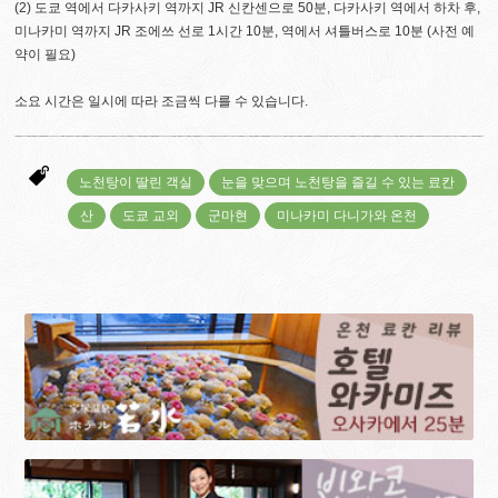
(2) 도쿄 역에서 다카사키 역까지 JR 신칸센으로 50분, 다카사키 역에서 하차 후,
미나카미 역까지 JR 조에쓰 선로 1시간 10분, 역에서 셔틀버스로 10분 (사전 예
약이 필요)
소요 시간은 일시에 따라 조금씩 다를 수 있습니다.
노천탕이 딸린 객실
눈을 맞으며 노천탕을 즐길 수 있는 료칸
산
도쿄 교외
군마현
미나카미 다니가와 온천