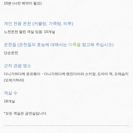
10분 (사전 예약이 필요)
개인 전용 온천 (커플탕, 가족탕, 타투)
노천온천 딸린 객실 있음: 10개실
온천질 (온천질의 효능에 대해서는
이쪽을
참고해 주십시오)
단순온천
근처 관광 명소
다니가와다케 로프웨이・다니가와다케 텐진다이라 스키장, 도아이 역, 오제습지
(오제가하라)
객실 수
18개실
*모든 객실은 금연실입니다