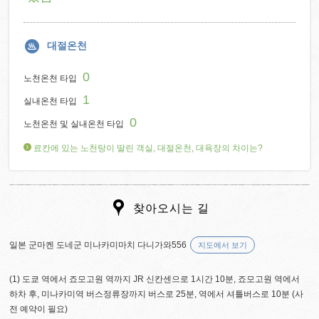
대절온천
0
노천온천 타입
1
실내온천 타입
0
노천온천 및 실내온천 타입
료칸에 있는 노천탕이 딸린 객실, 대절온천, 대욕장의 차이는?
찾아오시는 길
일본 군마켄 도네군 미나카미마치 다니가와556
지도에서 보기
(1) 도쿄 역에서 죠모고원 역까지 JR 신칸센으로 1시간 10분, 죠모고원 역에서
하차 후, 미나카미역 버스정류장까지 버스로 25분, 역에서 셔틀버스로 10분 (사
전 예약이 필요)