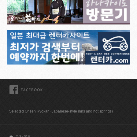
FACEBOOK
Selected Onsen Ryokan (Japanese-style inns and hot springs)
료칸 목록