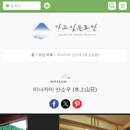
검색
M
한국어
가고 싶은 료칸
홈
>
료칸 목록
> 미나카미 산소우 (水上山荘)
미나카미 산소우 (水上山荘)