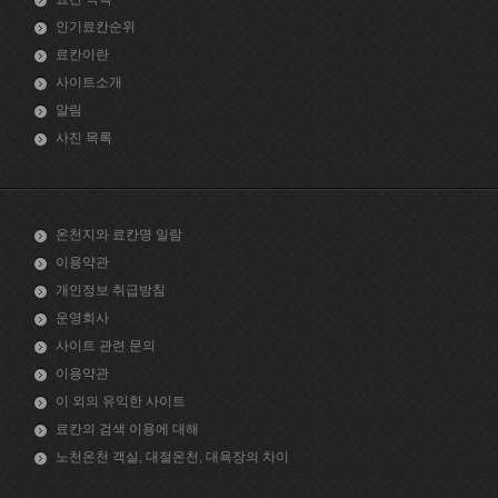
인기료칸순위
료칸이란
사이트소개
알림
사진 목록
온천지와 료칸명 일람
이용약관
개인정보 취급방침
운영회사
사이트 관련 문의
이용약관
이 외의 유익한 사이트
료칸의 검색 이용에 대해
노천온천 객실, 대절온천, 대욕장의 차이