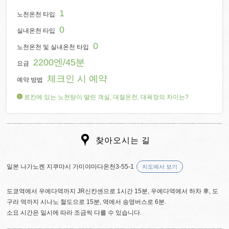
1
노천온천 타입
0
실내온천 타입
0
노천온천 및 실내온천 타입
2200엔/45분
요금
체크인 시 예약
예약 방법
료칸에 있는 노천탕이 딸린 객실, 대절온천, 대욕장의 차이는?
찾아오시는 길
일본 나가노켄 지쿠마시 가미야마다온천3-55-1
지도에서 보기
도쿄역에서 우에다역까지 JR신칸센으로 1시간 15분, 우에다역에서 하차 후, 도
구라 역까지 시나노 철도으로 15분, 역에서 송영버스로 6분.
소요 시간은 일시에 따라 조금씩 다를 수 있습니다.