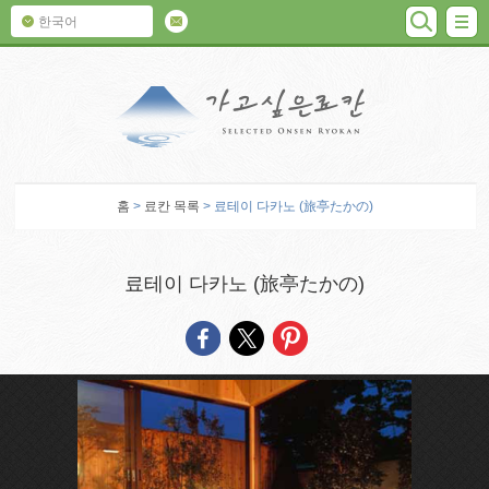
검색
M
한국어
가고 싶은 료칸
홈
>
료칸 목록
> 료테이 다카노 (旅亭たかの)
료테이 다카노 (旅亭たかの)