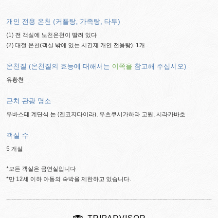
개인 전용 온천 (커플탕, 가족탕, 타투)
(1) 전 객실에 노천온천이 딸려 있다
(2) 대절 온천(객실 밖에 있는 시간제 개인 전용탕): 1개
온천질 (온천질의 효능에 대해서는
이쪽을
참고해 주십시오)
유황천
근처 관광 명소
우바스테 계단식 논 (젠코지다이라), 우츠쿠시가하라 고원, 시라카바호
객실 수
5 개실
*모든 객실은 금연실입니다
*만 12세 이하 아동의 숙박을 제한하고 있습니다.