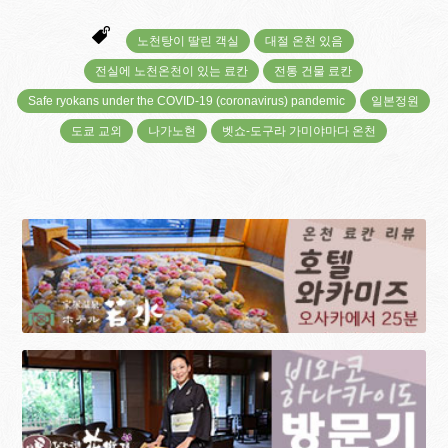
노천탕이 딸린 객실
대절 온천 있음
전실에 노천온천이 있는 료칸
전통 건물 료칸
Safe ryokans under the COVID-19 (coronavirus) pandemic
일본정원
도쿄 교외
나가노현
벳쇼-도구라 가미야마다 온천