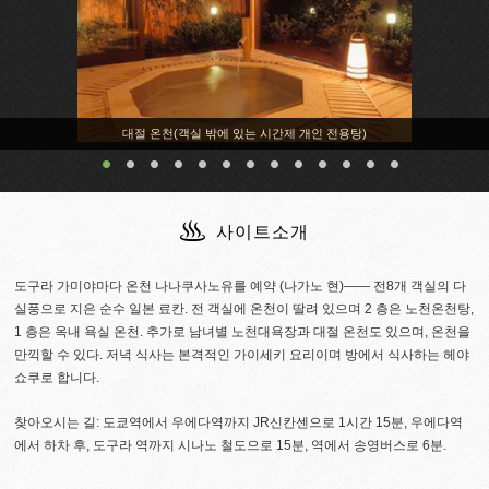
노천온천딸린 객실
사이트소개
도구라 가미야마다 온천 나나쿠사노유를 예약 (나가노 현)―― 전8개 객실의 다
실풍으로 지은 순수 일본 료칸. 전 객실에 온천이 딸려 있으며 2 층은 노천온천탕,
1 층은 옥내 욕실 온천. 추가로 남녀별 노천대욕장과 대절 온천도 있으며, 온천을
만끽할 수 있다. 저녁 식사는 본격적인 가이세키 요리이며 방에서 식사하는 헤야
쇼쿠로 합니다.
찾아오시는 길: 도쿄역에서 우에다역까지 JR신칸센으로 1시간 15분, 우에다역
에서 하차 후, 도구라 역까지 시나노 철도으로 15분, 역에서 송영버스로 6분.