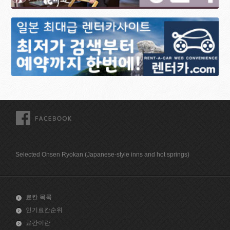
FACEBOOK
Selected Onsen Ryokan (Japanese-style inns and hot springs)
료칸 목록
인기료칸순위
료칸이란