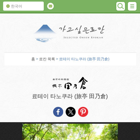
검색
M
한국어
가고 싶은 료칸
홈
>
료칸 목록
> 료테이 타노쿠라 (旅亭 田乃倉)
료테이 타노쿠라 (旅亭 田乃倉)