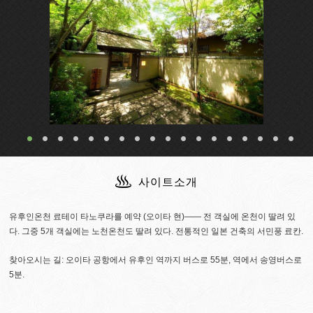
노천온천과 옥내 욕실 온천딸린 객실
사이트소개
유후인온천 료테이 타노쿠라를 예약 (오이타 현)―― 전 객실에 온천이 딸려 있
다. 그중 5개 객실에는 노천온천도 딸려 있다. 전통적인 일본 건축의 서민풍 료칸.
찾아오시는 길: 오이타 공항에서 유후인 역까지 버스로 55분, 역에서 송영버스로
5분.