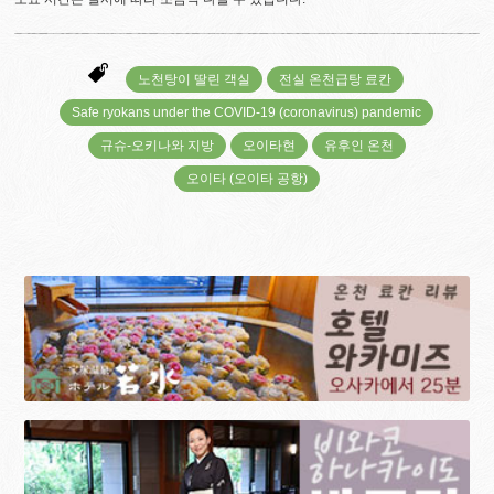
노천탕이 딸린 객실
전실 온천급탕 료칸
Safe ryokans under the COVID-19 (coronavirus) pandemic
규슈-오키나와 지방
오이타현
유후인 온천
오이타 (오이타 공항)