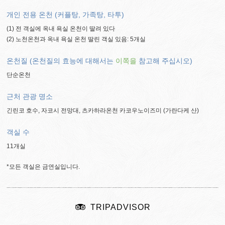
개인 전용 온천 (커플탕, 가족탕, 타투)
(1) 전 객실에 옥내 욕실 온천이 딸려 있다
(2) 노천온천과 옥내 욕실 온천 딸린 객실 있음: 5개실
온천질 (온천질의 효능에 대해서는
이쪽을
참고해 주십시오)
단순온천
근처 관광 명소
긴린코 호수, 자코시 전망대, 츠카하라온천 카코우노이즈미 (가란다케 산)
객실 수
11개실
*모든 객실은 금연실입니다.
TRIPADVISOR