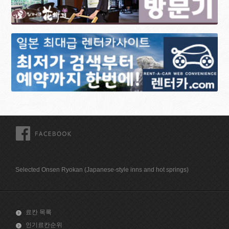
FACEBOOK
Selected Onsen Ryokan (Japanese-style inns and hot springs)
료칸 목록
인기료칸순위