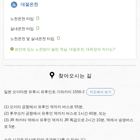
대절온천
0
노천온천 타입
0
실내온천 타입
0
노천온천 및 실내온천 타입
료칸에 있는 노천탕이 딸린 객실, 대절온천, 대욕장의 차이는?
찾아오시는 길
일본 오이타켄 유후시 유후인초 가와카미 1556-2
지도에서 보기
(1) 오이타 공항에서 유후인 역까지 버스로 55분,
(2) 후쿠오카 공항에서 유후인 역까지 버스로 1시간 40분, 또는
(3) JR 하카타 역에서 유후인 역까지 JR 특급으로 2시간 10분, 역에서 송영버스
로 5분.
소요 시간은 일시에 따라 조금씩 다를 수 있습니다.