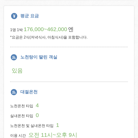
평균 요금
176,000~462,000
엔
1명 1박
*요금은 2식(저녁식사, 아침식사)을 포함합니다.
노천탕이 딸린 객실
있음
대절온천
4
노천온천 타입
0
실내온천 타입
1
노천온천 및 실내온천 타입
오전 11시~오후 9시
이용 시간