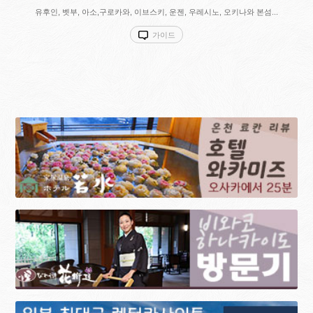
유후인, 벳부, 아소,구로카와, 이브스키, 운젠, 우레시노, 오키나와 본섬...
가이드