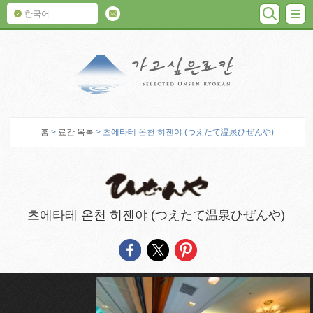
검색
M
한국어
가고 싶은 료칸
홈
>
료칸 목록
> 츠에타테 온천 히젠야 (つえたて温泉ひぜんや)
츠에타테 온천 히젠야 (つえたて温泉ひぜんや)