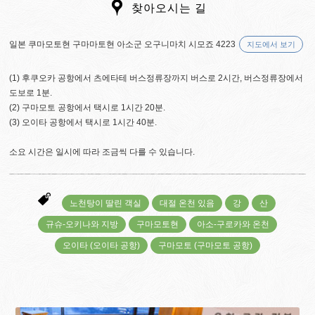
찾아오시는 길
일본 쿠마모토현 구마마토현 아소군 오구니마치 시모죠 4223
지도에서 보기
(1) 후쿠오카 공항에서 츠에타테 버스정류장까지 버스로 2시간, 버스정류장에서
도보로 1분.
(2) 구마모토 공항에서 택시로 1시간 20분.
(3) 오이타 공항에서 택시로 1시간 40분.
소요 시간은 일시에 따라 조금씩 다를 수 있습니다.
노천탕이 딸린 객실
대절 온천 있음
강
산
규슈-오키나와 지방
구마모토현
아소-구로카와 온천
오이타 (오이타 공항)
구마모토 (구마모토 공항)