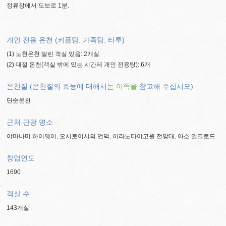
정류장에서 도보로 1분.
개인 전용 온천 (커플탕, 가족탕, 타투)
(1) 노천온천 딸린 객실 있음: 2개실
(2) 대절 온천(객실 밖에 있는 시간제 개인 전용탕): 6개
온천질 (온천질의 효능에 대해서는
이쪽을
참고해 주십시오)
단순온천
근처 관광 명소
야마나미 하이웨이, 오시토이시의 언덕, 히라노다이고원 전망대, 아소 밀크로드
창업연도
1690
객실 수
143개실