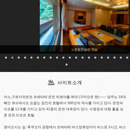
노천온천딸린 객실
사이트소개
아소,구로카와온천 츠에타테 온천 히젠야를 예약 (구마모토 현)―― 당주는 16대
째인 큐슈에서도 손꼽는 장인의 호텔에서 300년의 역사를 가지고 있다. 온천파
이프를 11개를 가지고 있어 41종의 온천 대욕장이 있다. 수영장과 대형 홀을 갖
춘 온천 리조트 호텔.
찾아오시는 길: 후쿠오카 공항에서 츠에타테 버스정류장까지 버스로 2시간, 버스