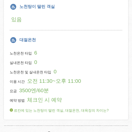
노천탕이 딸린 객실
있음
대절온천
6
노천온천 타입
0
실내온천 타입
0
노천온천 및 실내온천 타입
오전 11:30~오후 11:00
이용 시간
3500엔/60분
요금
체크인 시 예약
예약 방법
료칸에 있는 노천탕이 딸린 객실, 대절온천, 대욕장의 차이는?